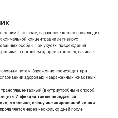
ВИК
 внешним факторам, заражение кошек происходит
 максимальной концентрации летивирус
ованных особей. При укусах, повреждения
проникая в организм здоровых кошек, начинает
половым путем. Заражение происходит при
 спаривании здоровых и зараженных животных.
трансплацентарный (внутриутробный) способ
фицита.
Инфекция также передается
ко, молозиво, слюну инфицированной кошки-
роявляется через несколько дней после