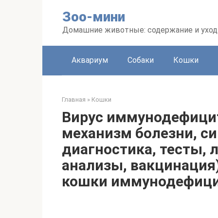
Перейти
Зоо-мини
к
контенту
Домашние животные: содержание и уход
Аквариум
Собаки
Кошки
Главная
»
Кошки
Вирус иммунодефицит
механизм болезни, с
диагностика, тесты, 
анализы, вакцинация).
кошки иммунодефиц