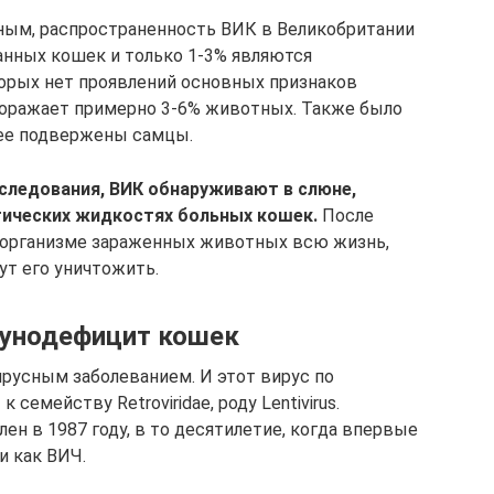
ным, распространенность ВИК в Великобритании
анных кошек и только 1-3% являются
орых нет проявлений основных признаков
поражает примерно 3-6% животных. Также было
ее подвержены самцы.
следования, ВИК обнаруживают в слюне,
гических жидкостях больных кошек.
После
в организме зараженных животных всю жизнь,
ут его уничтожить.
мунодефицит кошек
русным заболеванием. И этот вирус по
семейству Retroviridae, роду Lentivirus.
ен в 1987 году, в то десятилетие, когда впервые
и как ВИЧ.