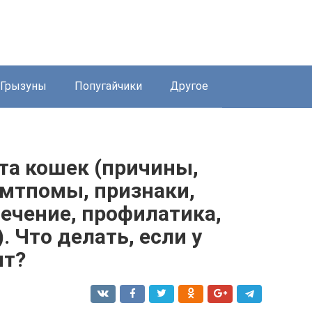
Грызуны
Попугайчики
Другое
а кошек (причины,
имтпомы, признаки,
лечение, профилатика,
 Что делать, если у
ит?