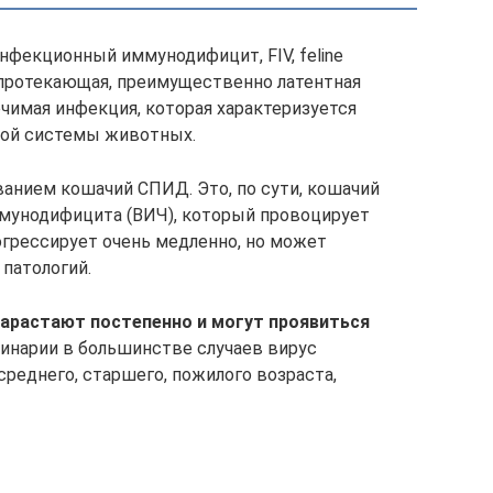
фекционный иммунодифицит, FIV, feline
ло протекающая, преимущественно латентная
ечимая инфекция, которая характеризуется
ой системы животных.
ванием кошачий СПИД. Это, по сути, кошачий
ммунодифицита (ВИЧ), который провоцирует
огрессирует очень медленно, но может
 патологий.
нарастают постепенно и могут проявиться
инарии в большинстве случаев вирус
еднего, старшего, пожилого возраста,