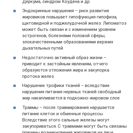
Деркума, синдром Коудена и др.
Эндокринные нарушения – риск развития
жировиков повышает гипофункция гипофиза,
щитовидной и поджелудочной желез. Липоматоз
может быть связан и с изменением уровнем
эстрогенов, болезнями половой сферы,
злокачественными образованиями верхних
дыхательных путей.
Недостаточно активный образ жизни –
приводит к застойным явлениям, отчего
образуются отложения жира и закупорка
протока желез.
Нарушение трофики тканей – вследствие
нарушения питания нервных тканей свободный
жир накапливается в подкожно-жировом слое.
Травмы – после травмирования нарушается
питание клеток и обменные процессы.
Вследствие этого сальные железы могут
закупориваться. С травмами могут быть связаны
причины возникновения жировиков на лице.