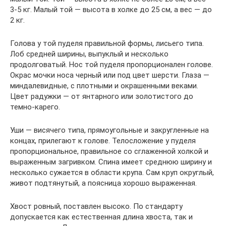
3-5 кг. Малый той — высота в холке до 25 см, а вес — до
2 кг.
Голова у той пуделя правильной формы, лисьего типа.
Лоб средней ширины, выпуклый и несколько
продолговатый. Нос той пуделя пропорционален голове.
Окрас мочки носа черный или под цвет шерсти. Глаза —
миндалевидные, с плотными и окрашенными веками.
Цвет радужки — от янтарного или золотистого до
темно-карего.
Уши — висячего типа, прямоугольные и закругленные на
концах, прилегают к голове. Телосложение у пуделя
пропорциональное, правильное со сглаженной холкой и
выраженным загривком. Спина имеет среднюю ширину и
несколько сужается в области крупа. Сам круп округлый,
живот подтянутый, а поясница хорошо выраженная.
Хвост ровный, поставлен высоко. По стандарту
допускается как естественная длина хвоста, так и