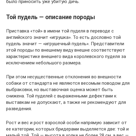
было приносить уже убитую дичь.
Той пудель — описание породы
Приставка «той» в имени той пуделя в переводе с
английского значит «игрушка». То есть дословно той
пудель значит — «игрушечный пудель». Представители
этой породы по внешнему виду внешне соответствуют
характеристике внешнего вида королевского пуделя за
исключением небольшого размера.
При этом несущественные отклонения во внешности
собаки от стандарта не являются весомым поводом для
выбраковки, но выставочная оценка может быть
снижена. Той пуделей с выраженными дефектами к
выставкам не допускают, а также не рекомендуют для
разведения.
Рост и вес и рост взрослой особи напрямую зависит от
ее категории, которых бридерами выделяется две: той и
малый той. Той — высота в холке не более 28 см, а вес —