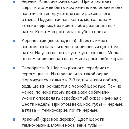
Черный. Классический окрас. При этом цвет
шерсти должен быть исключительно ровным без
наличия пятен других цветов и рыжеватого
отлива. Подушечки лап, когти, мочка носа —
только черные, без каких-либо разноцветных
пятен. Кожа — серого или голубого цвета;
Коричневый (шоколадный). Шерсть имеет
равномерный насыщенно-коричневый цвет без
пятен. На ушах шерсть чуть-чуть светлее. Мочка
носа — коричневая, глаза — янтарные либо карие;
Серебристый. Шерсть ровного серебристо-
серого цвета. Интересно, что такой окрас
формируется только к 2-3 годам жизни собаки,
ведь щенки рожаются с черной шерстью. Тем не
менее, по некоторым признакам собачники
умеют определять серебристый окрас начиная с
шести недель. При этом веки, нос, губы — черные,
а глаза — темно-карие, почти черные;
Красный (красное дерево). Цвет шерсти —
тёмно-рыжий. Мочки носа, веки, губы —