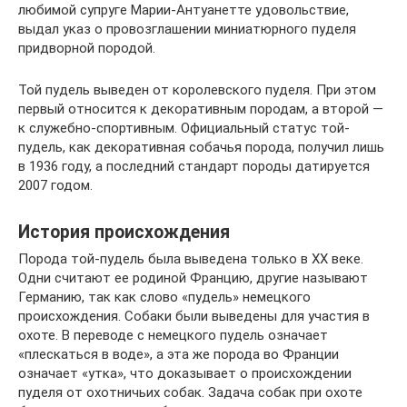
любимой супруге Марии-Антуанетте удовольствие,
выдал указ о провозглашении миниатюрного пуделя
придворной породой.
Той пудель выведен от королевского пуделя. При этом
первый относится к декоративным породам, а второй —
к служебно-спортивным. Официальный статус той-
пудель, как декоративная собачья порода, получил лишь
в 1936 году, а последний стандарт породы датируется
2007 годом.
История происхождения
Порода той-пудель была выведена только в ХХ веке.
Одни считают ее родиной Францию, другие называют
Германию, так как слово «пудель» немецкого
происхождения. Собаки были выведены для участия в
охоте. В переводе с немецкого пудель означает
«плескаться в воде», а эта же порода во Франции
означает «утка», что доказывает о происхождении
пуделя от охотничьих собак. Задача собак при охоте