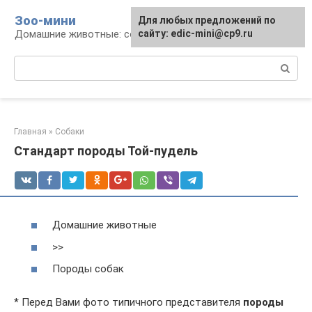
Перейти
Зоо-мини
Для любых предложений по
к
Домашние животные: содержание и уход
сайту: edic-mini@cp9.ru
контенту
Поиск:
Главная
»
Собаки
Стандарт породы Той-пудель
Домашние животные
>>
Породы собак
* Перед Вами фото типичного представителя
породы