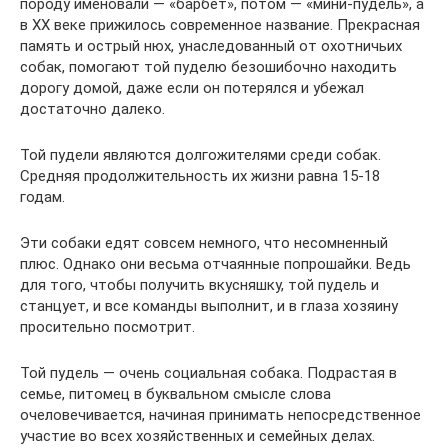
породу именовали — «барбет», потом — «мини-пудель», а
в ХХ веке прижилось современное название. Прекрасная
память и острый нюх, унаследованный от охотничьих
собак, помогают той пуделю безошибочно находить
дорогу домой, даже если он потерялся и убежал
достаточно далеко.
Той пудели являются долгожителями среди собак.
Средняя продолжительность их жизни равна 15-18
годам.
Эти собаки едят совсем немного, что несомненный
плюс. Однако они весьма отчаянные попрошайки. Ведь
для того, чтобы получить вкусняшку, той пудель и
станцует, и все команды выполнит, и в глаза хозяину
просительно посмотрит.
Той пудель — очень социальная собака. Подрастая в
семье, питомец в буквальном смысле слова
очеловечивается, начиная принимать непосредственное
участие во всех хозяйственных и семейных делах.