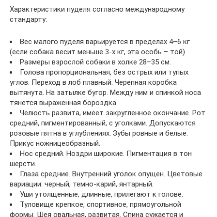
Характеристики пуделя согласно международному
стандарту:
Вес малого пуделя варьируется в пределах 4–6 кг
(если собака весит меньше 3-х кг, эта особь – той).
Размеры взрослой собаки в холке 28–35 см.
Голова пропорциональная, без острых или тупых
углов. Переход в лоб плавный. Черепная коробка
вытянута. На затылке бугор. Между ним и спинкой носа
тянется выраженная бороздка.
Челюсть развита, имеет закругленное окончание. Рот
средний, пигментированный, с уголками. Допускаются
розовые пятна в углублениях. Зубы ровные и белые.
Прикус ножницеобразный.
Нос средний. Ноздри широкие. Пигментация в тон
шерсти.
Глаза средние. Внутренний уголок опущен. Цветовые
вариации: черный, темно-карий, янтарный.
Уши утолщенные, длинные, прилегают к голове.
Туловище крепкое, спортивное, прямоугольной
формы. Шея овальная, развитая. Спина сужается и