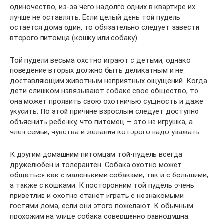
одиночество, из-за чего надолго одних в квартире их
лучше не оставлять. Если целый день той пудель
остается дома один, то обязательно следует завести
второго питомца (кошку или собаку).
Той пудели весьма охотно играют с детьми, однако
поведение вторых должно быть деликатным и не
доставляющим животным неприятных ощущений. Когда
дети слишком навязывают собаке свое общество, то
она может проявить свою охотничью сущность и даже
укусить. По этой причине взрослым следует доступно
объяснить ребенку, что питомец — это не игрушка, а
член семьи, чувства и желания которого надо уважать.
К другим домашним питомцам той-пудель всегда
дружелюбен и толерантен. Собака охотно может
общаться как с маленькими собаками, так и с большими,
а также с кошками. К посторонним той пудель очень
приветлив и охотно станет играть с незнакомыми
гостями дома, если они этого пожелают. К обычным
прохожим на улице собака совершенно равнодушна.