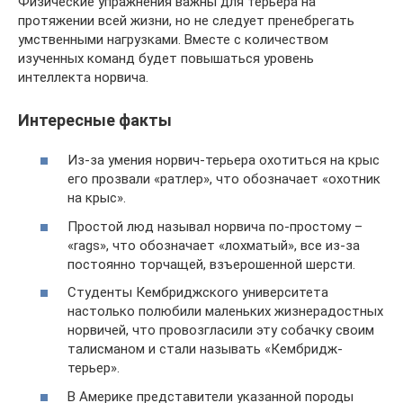
Физические упражнения важны для терьера на
протяжении всей жизни, но не следует пренебрегать
умственными нагрузками. Вместе с количеством
изученных команд будет повышаться уровень
интеллекта норвича.
Интересные факты
Из-за умения норвич-терьера охотиться на крыс
его прозвали «ратлер», что обозначает «охотник
на крыс».
Простой люд называл норвича по-простому –
«rags», что обозначает «лохматый», все из-за
постоянно торчащей, взъерошенной шерсти.
Студенты Кембриджского университета
настолько полюбили маленьких жизнерадостных
норвичей, что провозгласили эту собачку своим
талисманом и стали называть «Кембридж-
терьер».
В Америке представители указанной породы