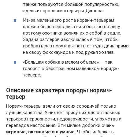
также пользуются большой популярностью,
здесь их прозвали «терьеры Джонса».
Из-за маленького роста норвич-терьерам
сложно было передвигаться быстро по лесу,
поэтому охотники возили их с собой в седле.
Задача ратлеров заключалась в том, чтобы
пробраться в нору и выгнать оттуда дичь прямо
на свору фоксхаундов и под ружья хозяев.
«Большая собака в малом объеме» — так
говорят о бесстрашном маленьком норидж-
терьере.
Описание характера породы норвич-
терьер
Норвич-терьеры взяли от своих сородичей только
лучшие качества. У них нет присущих для остальных
терьеров нервозности, недоверчивости, упрямства и
перепадов настроения. Эти милые добряки очень
игривые, активные и шумные.
Чтобы избежать