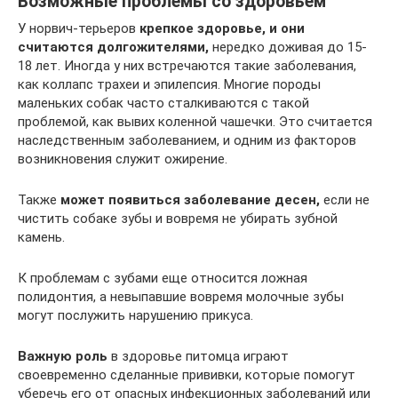
Возможные проблемы со здоровьем
У норвич-терьеров
крепкое здоровье, и они
считаются долгожителями,
нередко доживая до 15-
18 лет. Иногда у них встречаются такие заболевания,
как коллапс трахеи и эпилепсия. Многие породы
маленьких собак часто сталкиваются с такой
проблемой, как вывих коленной чашечки. Это считается
наследственным заболеванием, и одним из факторов
возникновения служит ожирение.
Также
может появиться заболевание десен,
если не
чистить собаке зубы и вовремя не убирать зубной
камень.
К проблемам с зубами еще относится ложная
полидонтия, а невыпавшие вовремя молочные зубы
могут послужить нарушению прикуса.
Важную роль
в здоровье питомца играют
своевременно сделанные прививки, которые помогут
уберечь его от опасных инфекционных заболеваний или