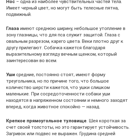
Нос
– одна из наиболее чувствительных частей тела.
Имеет черный цвет, но могут быть телесные пятна,
подвижный.
Глаза
имеют среднюю ширину, небольшое утопление в
зону глазницы, что для пса служит защитой. Глаза с
овальным разрезом, карего цвета. Веки плотно друг к
другу прилегают. Собачка кажется благодаря
выразительному взгляду вечным щенком, который
заинтересован во всем.
Уши
средние, постоянно стоят, имеют форму
треугольника, но по причине того, что большое
количество шерсти кажется, что ушки слишком
маленькие. При сосредоточенности собаки уши
находятся в напряженном состоянии и немного заходят
вперед, когда животное спокойно — назад.
Крепкое прямоугольное туловище
. Шея короткая за
счет своей толстоты, но это гарантирует устойчивость.
Загривок или подвес не выражен. Грудина средней