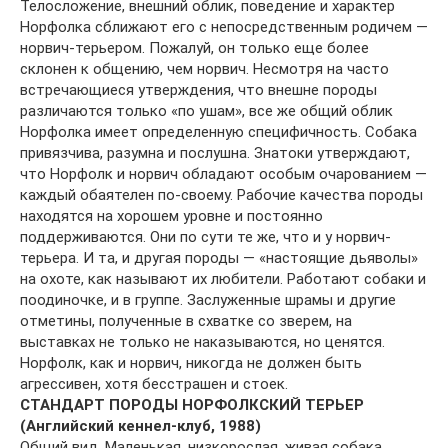
Телосложение, внешний облик, поведение и характер
Норфолка сближают его с непосредственным родичем —
норвич-терьером. Пожалуй, он только еще более
склонен к общению, чем норвич. Несмотря на часто
встречающиеся утверждения, что внешне породы
различаются только «по ушам», все же общий облик
Норфолка имеет определенную специфичность. Собака
привязчива, разумна и послушна. Знатоки утверждают,
что Норфолк и норвич обладают особым очарованием —
каждый обаятелен по-своему. Рабочие качества породы
находятся на хорошем уровне и постоянно
поддерживаются. Они по сути те же, что и у норвич-
терьера. И та, и другая породы — «настоящие дьяволы»
на охоте, как называют их любители. Работают собаки и
поодиночке, и в группе. Заслуженные шрамы и другие
отметины, полученные в схватке со зверем, на
выставках не только не наказываются, но ценятся.
Норфолк, как и норвич, никогда не должен быть
агрессивен, хотя бесстрашен и стоек.
СТАНДАРТ ПОРОДЫ НОРФОЛКСКИЙ ТЕРЬЕР
(Английский кеннел-клуб, 1988)
Общий вид. Маленькая, низкорослая, живая собака,