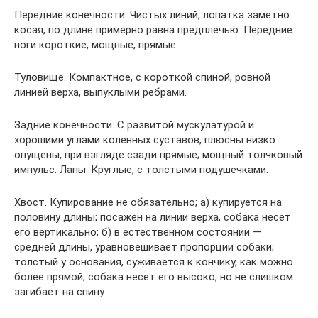
Передние конечности. Чистых линий, лопатка заметно
косая, по длине примерно равна предплечью. Передние
ноги короткие, мощные, прямые.
Туловище. Компактное, с короткой спиной, ровной
линией верха, выпуклыми ребрами.
Задние конечности. С развитой мускулатурой и
хорошими углами коленных суставов, плюсны низко
опущены, при взгляде сзади прямые; мощный толчковый
импульс. Лапы. Круглые, с толстыми подушечками.
Хвост. Купирование не обязательно; а) купируется на
половину длины; посажен на линии верха, собака несет
его вертикально; б) в естественном состоянии —
средней длины, уравновешивает пропорции собаки;
толстый у основания, суживается к кончику, как можно
более прямой; собака несет его высоко, но не слишком
загибает на спину.