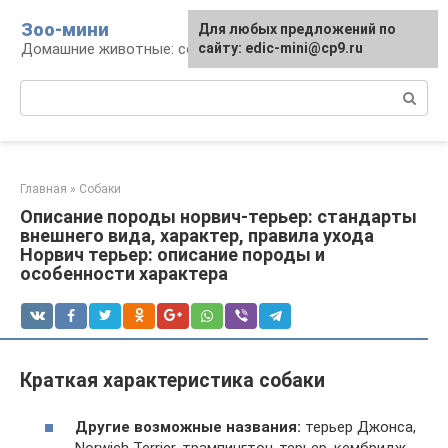
Перейти
Зоо-мини
Для любых предложений по
к
Домашние животные: содержание и уход
сайту: edic-mini@cp9.ru
контенту
Поиск:
Главная
»
Собаки
Описание породы норвич-терьер: стандарты
внешнего вида, характер, правила ухода
Норвич терьер: описание породы и
особенности характера
Краткая характеристика собаки
Другие возможные названия:
терьер Джонса,
Norwich Terrier, трампингтон-терьер, кембридж-