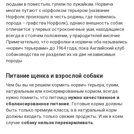
людьми в поместьях, гуляли по лужайкам. Норвича
многие путают с норфолком терьером (название
Норфолк произошло в честь родины, где появилась
порода – графства Норфолк), однако внешность собак
отличается: у первых остроконечные уши, находящиеся
всегда в стоячем положении, у прародителей висячие.
Примечательно, что норфолки и норвичи оба назывались
«норвич терьерами» до 1964 года, пока Английский клуб
собаководства не разделил их на две независимые
породы.
Питание щенка и взрослой собаки
Чем бы вы не решили кормить норвич-терьера, сухим,
натуральным или консервированным кормом, всегда
нужно помнить, что питомцу
нужно качественное и
сбалансированное питание.
Готовые корма должны
быть только премиум-класса, а в натуральный корм
должны входить только свежие продукты. И ни в коем
случае
собаку нельзя перекармливать.