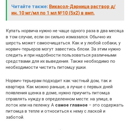
Читайте также:
Викасол-Дарница раствор д/
ин. 10 мг/мл по 1 мл №10 (5х2) в амп.
Купать норвича нужно не чаще одного раза в два месяца
в том случае, если он сильно измазался. Обычно их
шерсть может самоочищаться. Как и у любой собаки, у
норвич-терьеров могут завестись блохи. За этим нужно
следить и при надобности пользоваться различными
средствами для их выведения. Также необходимо по
необходимости чистить питомцу ушки.
Норвич-терьерам подходит как частный дом, так и
квартира. Как можно раньше, а лучше с первых дней
появления щенка в доме, нужно приучить питомца
справлять нужду в определенном месте: на улице, в
лоток или на пеленку. А
самое главное
– это содержать
питомца в тепле и относиться к нему с лаской и
заботой.