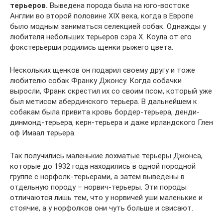
терьеров.
Выведена порода была на юго-востоке
Англии во второй половине XIX века, когда в Европе
было модным заниматься селекцией собак. Однажды у
любителя небольших терьеров сэра Х. Коула от его
фокстерьерши родились щенки рыжего цвета.
Нескольких щенков он подарил своему другу и тоже
любителю собак Франку Джонсу. Когда собачки
выросли, Франк скрестил их со своим псом, который уже
был метисом абердинского терьера. В дальнейшем к
собакам была привита кровь бордер-терьера, денди-
динмонд-терьера, керн-терьера и даже ирландского Глен
оф Имаал терьера.
Так получились маленькие лохматые терьеры Джонса,
которые до 1932 года находились в одной породной
группе с норфолк-терьерами, а затем выведены в
отдельную породу – норвич-терьеры. Эти породы
отличаются лишь тем, что у норвичей уши маленькие и
стоячие, а у норфолков они чуть больше и свисают.