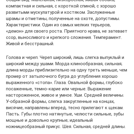
компактная и сильная, с короткой спиной, с хорошо
развитыми мускулатурой и костяком. Заслуженные
шрамы и отметины, полученные на охоте, допустимы.
Характеристики. Один из самых мелких терьеров,
«демон» для своего роста. Приятного нрава, не затевает
ссор, выносливого и крепкого сложения. Темперамент.
Живой и бесстрашный.
Голова и череп. Череп широкий, лишь слегка выпуклый и
широкий между ушами. Морда клинообразная, сильная;
длина морды приблизительно на одну треть меньше, чем
промер от затылочного бугра до углубления хорошо
выраженного «стопа». Глаза. Овальной формы, глубоко
посаженные, темно-карие или черные. Выражение
настороженное, живое и умное. Уши. Средней величины.
У-образной формы, слегка закругленные на концах,
висячие, направлены вперед, тесно прилегают к щекам.
Пасть. Губы плотно натянутые, челюсти сильные, зубы
мощные и довольно крупные; идеальный
ножницеобразный прикус. Шея. Сильная, средней длины.