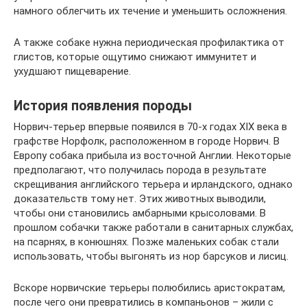
намного облегчить их течение и уменьшить осложнения.
А также собаке нужна периодическая профилактика от
глистов, которые ощутимо снижают иммунитет и
ухудшают пищеварение.
История появления породы
Норвич-терьер впервые появился в 70-х годах XIX века в
графстве Норфолк, расположенном в городе Норвич. В
Европу собака прибыла из восточной Англии. Некоторые
предполагают, что получилась порода в результате
скрещивания английского терьера и ирландского, однако
доказательств тому нет. Этих животных выводили,
чтобы они становились амбарными крысоловами. В
прошлом собачки также работали в санитарных службах,
на псарнях, в конюшнях. Позже маленьких собак стали
использовать, чтобы выгонять из нор барсуков и лисиц.
Вскоре норвичские терьеры полюбились аристократам,
после чего они превратились в компаньонов – жили с