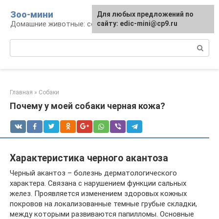
Перейти
Зоо-мини
Для любых предложений по
к
Домашние животные: содержание и уход
сайту: edic-mini@cp9.ru
контенту
Поиск:
Главная
»
Собаки
Почему у моей собаки черная кожа?
Характеристика черного акантоза
Черный акантоз – болезнь дерматологического
характера. Связана с нарушением функции сальных
желез. Проявляется изменением здоровых кожных
покровов на локализованные темные грубые складки,
между которыми развиваются папилломы. Основные