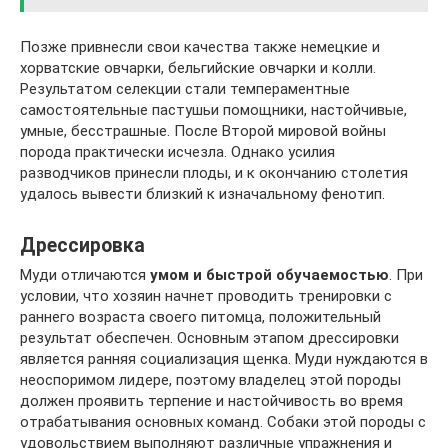
Позже привнесли свои качества также немецкие и
хорватские овчарки, бельгийские овчарки и колли.
Результатом селекции стали темпераментные
самостоятельные пастушьи помощники, настойчивые,
умные, бесстрашные. После Второй мировой войны
порода практически исчезла. Однако усилия
разводчиков принесли плоды, и к окончанию столетия
удалось вывести близкий к изначальному фенотип.
Дрессировка
Муди отличаются
умом и быстрой обучаемостью
. При
условии, что хозяин начнет проводить тренировки с
раннего возраста своего питомца, положительный
результат обеспечен. Основным этапом дрессировки
является ранняя социализация щенка. Муди нуждаются в
неоспоримом лидере, поэтому владелец этой породы
должен проявить терпение и настойчивость во время
отрабатывания основных команд. Собаки этой породы с
удовольствием выполняют различные упражнения и