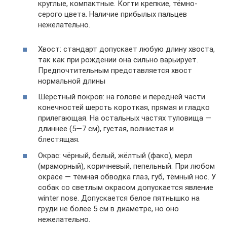
круглые, компактные. Когти крепкие, тёмно-
серого цвета. Наличие прибылых пальцев
нежелательно.
Хвост: стандарт допускает любую длину хвоста,
так как при рождении она сильно варьирует.
Предпочтительным представляется хвост
нормальной длины
Шёрстный покров: на голове и передней части
конечностей шерсть короткая, прямая и гладко
прилегающая. На остальных частях туловища —
длиннее (5—7 см), густая, волнистая и
блестящая.
Окрас: чёрный, белый, жёлтый (фако), мерл
(мраморный), коричневый, пепельный. При любом
окрасе — тёмная обводка глаз, губ, тёмный нос. У
собак со светлым окрасом допускается явление
winter nose. Допускается белое пятнышко на
груди не более 5 см в диаметре, но оно
нежелательно.