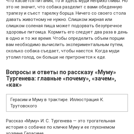
Что касается питания, то и здесь муди неприхотливы. Но
это не значит, что собака разделит с вами обеденную
трапезу и съест тарелку борща. Ничего со своего стола
давать животному не нужно. Слишком жирная или
слишком соленая пища может подорвать безупречное
здоровье питомца. Кормить его следует два раза в день
в одно и то же время. Чтобы определить объем порции
вам необходимо вычислить экспериментальным путем,
сколько собака съедает, чтобы наестся. Когда муди
утолил голод, он больше не притронется к еде.
Вопросы и ответы по рассказу «Муму»
Тургенева: главные «почему», «зачем»,
«как»
Герасим и Муму в трактире. Иллюстрация К.
Трутовского
Рассказ «Муму» И. С. Тургенева — это трогательная
история о собачке по кличке Муму и ее глухонемом
хозяине Герасиме.