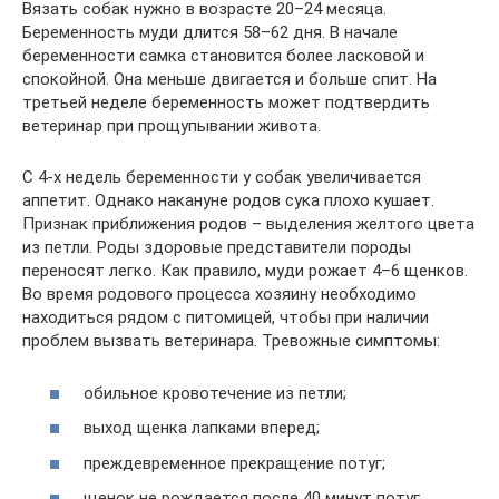
Вязать собак нужно в возрасте 20–24 месяца.
Беременность муди длится 58–62 дня. В начале
беременности самка становится более ласковой и
спокойной. Она меньше двигается и больше спит. На
третьей неделе беременность может подтвердить
ветеринар при прощупывании живота.
С 4-х недель беременности у собак увеличивается
аппетит. Однако накануне родов сука плохо кушает.
Признак приближения родов – выделения желтого цвета
из петли. Роды здоровые представители породы
переносят легко. Как правило, муди рожает 4–6 щенков.
Во время родового процесса хозяину необходимо
находиться рядом с питомицей, чтобы при наличии
проблем вызвать ветеринара. Тревожные симптомы:
обильное кровотечение из петли;
выход щенка лапками вперед;
преждевременное прекращение потуг;
щенок не рождается после 40 минут потуг.