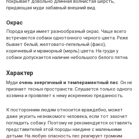
покрывает довольно длинная волнистая шерсть,
придающая муди забавный внешний вид.
Окрас
Порода муди имеет разнообразный окрас. Чаще всего
встречаются собаки однотонного черного цвета. Реже
бывает белый, желтовато-пепельный (фако),
коричневый и мраморный (мерль) цвета. На груди у
собаки допускается наличие небольшого белого пятна.
Характер
Муди
очень энергичный и темпераментный пес
. Он не
признает тесных пространств. Слушается только одного
хозяина и проявляет к нему искреннюю преданность.
К посторонним людям относится враждебно, может
даже укусить незнакомого человека, если тот захочет
погладить собаку. Поэтому не рекомендуется оставлять
представителей этой породы наедине с маленькими
детьми. На любую опасность пес реагирует громким