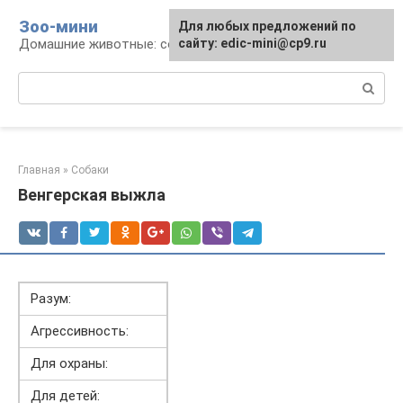
Перейти
Зоо-мини
Для любых предложений по
к
Домашние животные: содержание и уход
сайту: edic-mini@cp9.ru
контенту
Поиск:
Главная
»
Собаки
Венгерская выжла
Разум:
Агрессивность:
Для охраны:
Для детей: