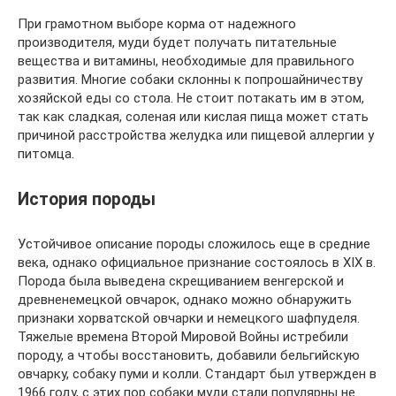
При грамотном выборе корма от надежного
производителя, муди будет получать питательные
вещества и витамины, необходимые для правильного
развития. Многие собаки склонны к попрошайничеству
хозяйской еды со стола. Не стоит потакать им в этом,
так как сладкая, соленая или кислая пища может стать
причиной расстройства желудка или пищевой аллергии у
питомца.
История породы
Устойчивое описание породы сложилось еще в средние
века, однако официальное признание состоялось в XIX в.
Порода была выведена скрещиванием венгерской и
древненемецкой овчарок, однако можно обнаружить
признаки хорватской овчарки и немецкого шафпуделя.
Тяжелые времена Второй Мировой Войны истребили
породу, а чтобы восстановить, добавили бельгийскую
овчарку, собаку пуми и колли. Стандарт был утвержден в
1966 году, с этих пор собаки муди стали популярны не