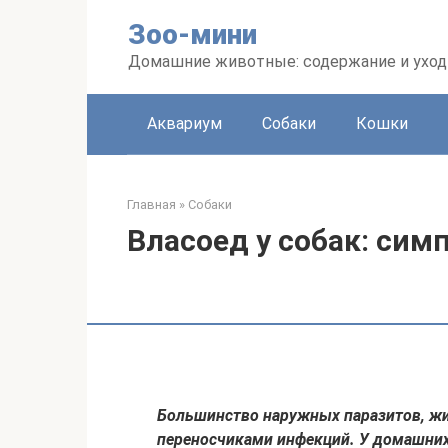
Перейти
Зоо-мини
к
контенту
Домашние животные: содержание и уход
Аквариум
Собаки
Кошки
Главная
»
Собаки
Власоед у собак: сим
Большинство наружных паразитов, жи
переносчиками инфекций. У домашних