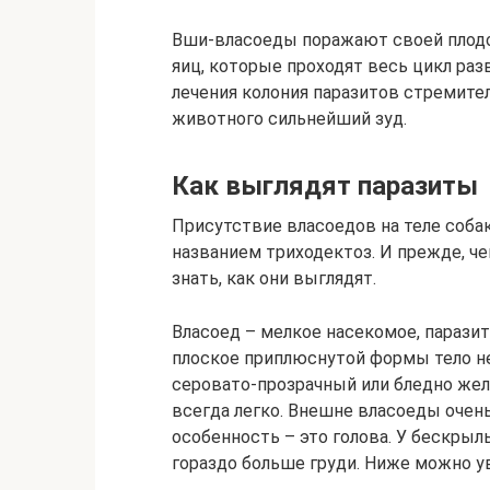
Вши-власоеды поражают своей плодо
яиц, которые проходят весь цикл раз
лечения колония паразитов стремите
животного сильнейший зуд.
Как выглядят паразиты
Присутствие власоедов на теле соба
названием триходектоз. И прежде, че
знать, как они выглядят.
Власоед – мелкое насекомое, парази
плоское приплюснутой формы тело не
серовато-прозрачный или бледно жел
всегда легко. Внешне власоеды очен
особенность – это голова. У бескры
гораздо больше груди. Ниже можно ув