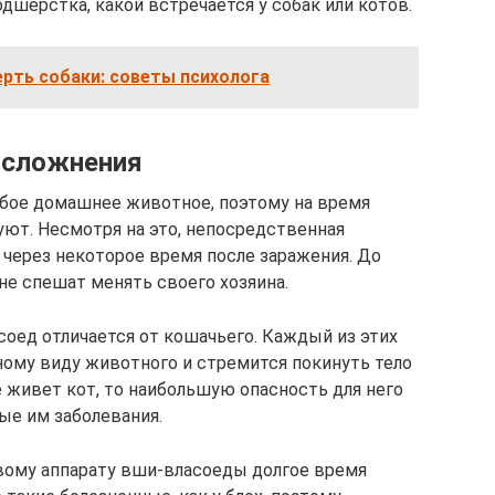
одшерстка, какой встречается у собак или котов.
рть собаки: советы психолога
осложнения
бое домашнее животное, поэтому на время
уют. Несмотря на это, непосредственная
 через некоторое время после заражения. До
не спешат менять своего хозяина.
асоед отличается от кошачьего. Каждый из этих
ному виду животного и стремится покинуть тело
е живет кот, то наибольшую опасность для него
ые им заболевания.
вому аппарату вши-власоеды долгое время