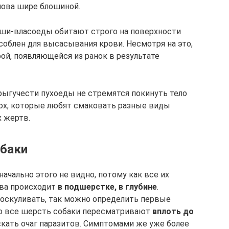
олова шире блошиной.
 Вши-власоеды обитают строго на поверхности
особлен для высасывания крови. Несмотря на это,
ой, появляющейся из ранок в результате
прыгучести пухоеды не стремятся покинуть тело
блох, которые любят смаковать разные виды
х жертв.
баки
ачально этого не видно, потому как все их
ва происходит
в подшерстке, в глубине
.
поскуливать, так можно определить первые
но все шерсть собаки пересматривают
вплоть до
скать очаг паразитов. Симптомами же уже более