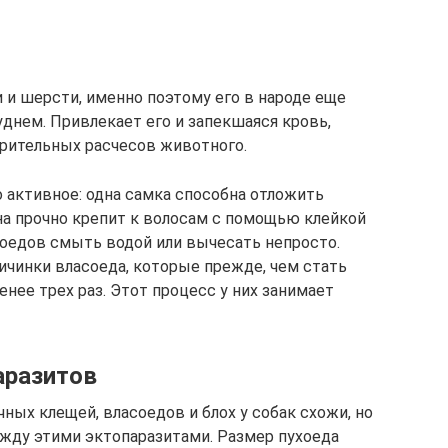
 и шерсти, именно поэтому его в народе еще
днем. Привлекает его и запекшаяся кровь,
урительных расчесов животного.
 активное: одна самка способна отложить
она прочно крепит к волосам с помощью клейкой
оедов смыть водой или вычесать непросто.
личинки власоеда, которые прежде, чем стать
нее трех раз. Этот процесс у них занимает
аразитов
ых клещей, власоедов и блох у собак схожи, но
жду этими эктопаразитами. Размер пухоеда