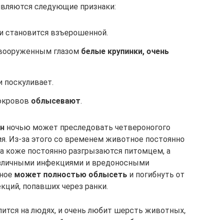
являются следующие признаки:
и становится взъерошенной.
евооруженным глазом
белые крупинки, очень
 поскуливает.
окровов
облысевают
.
н
ночью может преследовать четвероногого
ия. Из-за этого со временем животное постоянно
 на коже постоянно разгрызаются питомцем, а
зличными инфекциями и вредоносными
тное
может полностью облысеть
и погибнуть от
кций, попавших через ранки.
лится на людях, и очень любит шерсть животных,