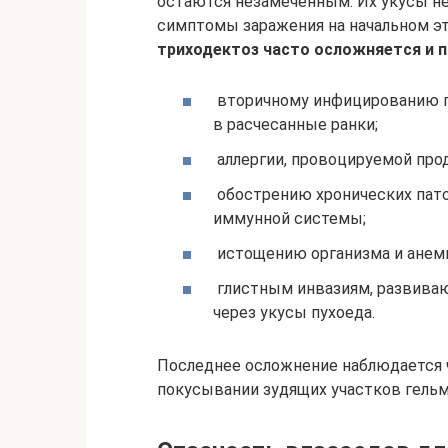
остаются незамеченным. Их укусы не 
симптомы заражения на начальном э
триходектоз часто осложняется и п
вторичному инфицированию г
в расчесанные ранки;
аллергии, провоцируемой про
обострению хронических пато
иммунной системы;
истощению организма и анем
глистным инвазиям, развиваю
через укусы пухоеда.
Последнее осложнение наблюдается ч
покусывании зудящих участков гель