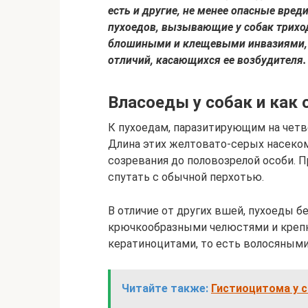
есть и другие, не менее опасные вред
пухоедов, вызывающие у собак трихо
блошиными и клещевыми инвазиями, э
отличий, касающихся ее возбудителя.
Власоеды у собак и как
К пухоедам, паразитирующим на четв
Длина этих желтовато-серых насеком
созревания до половозрелой особи. 
спутать с обычной перхотью.
В отличие от других вшей, пухоеды б
крючкообразными челюстями и крепк
кератиноцитами, то есть волосяным
Читайте также:
Гистиоцитома у с