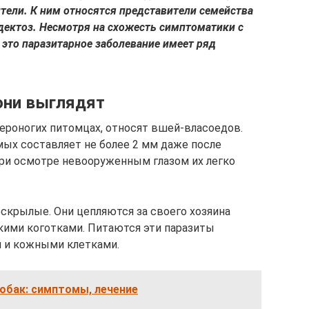
ители. К ним относятся представители семейства
дектоз. Несмотря на схожесть симптоматики с
то паразитарное заболевание имеет ряд
 они выглядят
ероногих питомцах, относят вшей-власоедов.
ых составляет не более 2 мм даже после
При осмотре невооруженным глазом их легко
ескрылые. Они цепляются за своего хозяина
ими коготками. Питаются эти паразиты
и и кожными клетками.
обак: симптомы, лечение