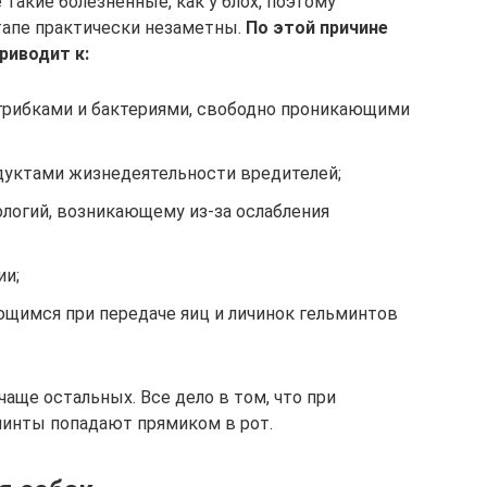
такие болезненные, как у блох, поэтому
тапе практически незаметны.
По этой причине
риводит к:
рибками и бактериями, свободно проникающими
дуктами жизнедеятельности вредителей;
логий, возникающему из-за ослабления
ии;
щимся при передаче яиц и личинок гельминтов
аще остальных. Все дело в том, что при
минты попадают прямиком в рот.