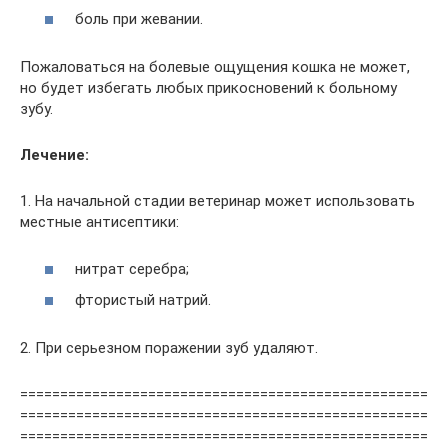
боль при жевании.
Пожаловаться на болевые ощущения кошка не может,
но будет избегать любых прикосновений к больному
зубу.
Лечение:
1. На начальной стадии ветеринар может использовать
местные антисептики:
нитрат серебра;
фтористый натрий.
2. При серьезном поражении зуб удаляют.
===================================================
===================================================
===================================================