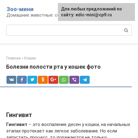
Перейти
Зоо-мини
Для любых предложений по
к
Домашние животные: содержание и уход
сайту: edic-mini@cp9.ru
контенту
Поиск:
Главная
»
Кошки
Болезни полости рта у кошек фото
Гингивит
Гингивит
– это воспаление десен у кошки, на начальных
этапах протекает как легкое заболевание. Но если
запустить процесс, то поражаются не только