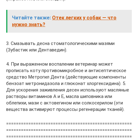
Читайте также:
Отек легких у собак — что
нужно знать?
3. Смазывать десна стоматологическими мазями
(Зубастик или Дентаведин).
4. При выраженном воспалении ветеринар может
прописать коту противомикробное и антисептическое
средство Метрогил Дента (действующие компоненты
бензоат метронидазола и глюконат хлоргексидина). 5.
Для ускорения заживления десен используют масляные
растворы витаминов А и Е, масла шиповника или
облепихи, мази с актовегином или солкосерилом (эти
вещества активируют процессы регенерации тканей).
===================================================
===================================================
===================================================