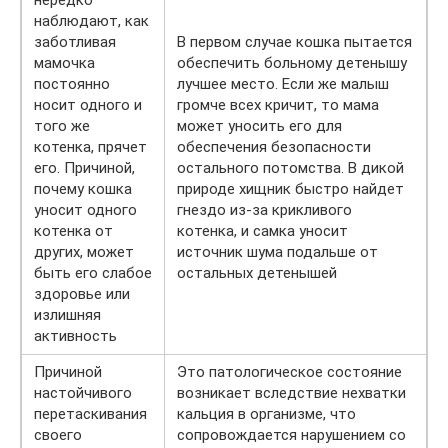
нередко
наблюдают, как
заботливая
В первом случае кошка пытается
мамочка
обеспечить больному детенышу
постоянно
лучшее место. Если же малыш
носит одного и
громче всех кричит, то мама
того же
может уносить его для
котенка, прячет
обеспечения безопасности
его. Причиной,
остального потомства. В дикой
почему кошка
природе хищник быстро найдет
уносит одного
гнездо из-за крикливого
котенка от
котенка, и самка уносит
других, может
источник шума подальше от
быть его слабое
остальных детенышей
здоровье или
излишняя
активность
Причиной
Это патологическое состояние
настойчивого
возникает вследствие нехватки
перетаскивания
кальция в организме, что
своего
сопровождается нарушением со