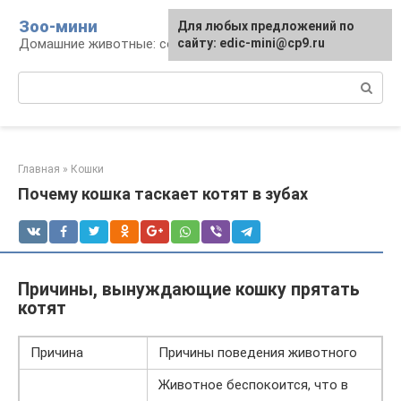
Перейти
Зоо-мини
Для любых предложений по
к
Домашние животные: содержание и уход
сайту: edic-mini@cp9.ru
контенту
Поиск:
Главная
»
Кошки
Почему кошка таскает котят в зубах
Причины, вынуждающие кошку прятать
котят
Причина
Причины поведения животного
Животное беспокоится, что в