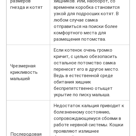
размеров
хищников. Или, наоборот, со
гнезда и котят
временем коробка становится
узкой для подросших котят. В
любом случае самка
отправиться на поиски более
комфортного места для
размещения потомства.
Если котенок очень громко
кричит, с целью обезопасить
остальное потомство самка
Чрезмерная
перенесет его в другое место.
крикливость
Ведь в естественной среде
малышей
обитания хищник
беспрепятственно отыщет
укрытие по писку малыша.
Недостаток кальция приводит к
болезненному состоянию,
сопровождающемуся сбоями в
работе нервной системы. Кошки
проявляют излишнее
Послеродовая