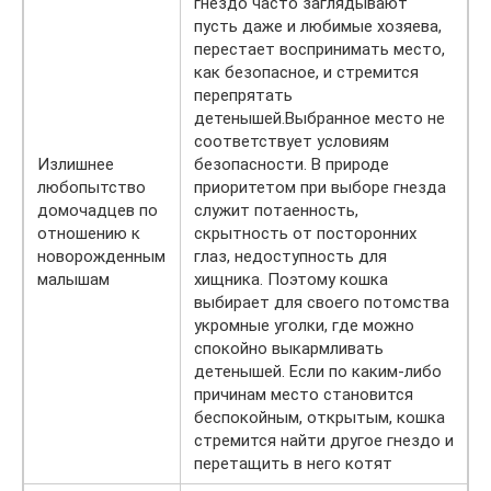
гнездо часто заглядывают
пусть даже и любимые хозяева,
перестает воспринимать место,
как безопасное, и стремится
перепрятать
детенышей.Выбранное место не
соответствует условиям
Излишнее
безопасности. В природе
любопытство
приоритетом при выборе гнезда
домочадцев по
служит потаенность,
отношению к
скрытность от посторонних
новорожденным
глаз, недоступность для
малышам
хищника. Поэтому кошка
выбирает для своего потомства
укромные уголки, где можно
спокойно выкармливать
детенышей. Если по каким-либо
причинам место становится
беспокойным, открытым, кошка
стремится найти другое гнездо и
перетащить в него котят