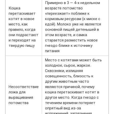
Примерно в 3 — 4-х недельном
Кошка
возрасте потомство
перетаскивает
«переезжает» поближе к
котят в новое
кормовым ресурсам (к миске с
место, как
едой). Молоко уже не является
правило, когда
основной пищей детенышей в
они подрастают
этом возрасте, и самка
и переходят на
старается разместить новое
твердую пищу
гнездо ближе к источнику
питания
Место с котятами может быть
холодное, сырое, жаркое.
Сквозняки, излишняя
освещенность, близость к
другим животным часто
Несоответствие
являются причиной, почему
ложа для
кошка перетаскивает котят в
выращивания
другое место. Когда гнездо с
потомства
течением времени потеряет
опрятный вид из-за
испражнений, загрязнения