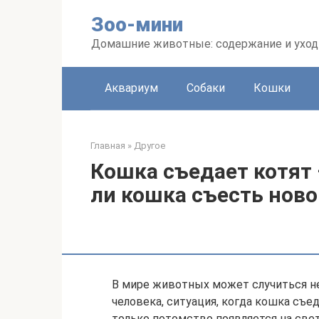
Перейти
Зоо-мини
к
контенту
Домашние животные: содержание и уход
Аквариум
Собаки
Кошки
Главная
»
Другое
Кошка съедает котят 
ли кошка съесть нов
В мире животных может случиться н
человека, ситуация, когда кошка съед
только потомство появляется на свет