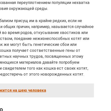
ызванная переуплотнением популяции нехватка
ловия окружающей среды.
бализм присущ им в крайне редких, если не
и общих причин, например, называется случайное
й во время родов, откусывание хвостиков или
мством, поедание нежизнеспособных котят или
ак же могут быть генетические сбои или
кошка получает соответственные гены от
тетных научных трудов, посвященных этому
имеющихся материалов давайте попробуем
ли свидетелем того как кошка ест своих котят,
редостеречь от этого новорожденных котят.
жится на шею человека
о