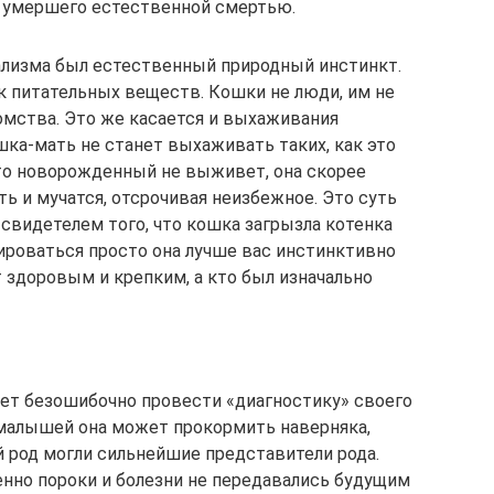
 умершего естественной смертью.
ализма был естественный природный инстинкт.
ик питательных веществ. Кошки не люди, им не
омства. Это же касается и выхаживания
ка-мать не станет выхаживать таких, как это
что новорожденный не выживет, она скорее
ть и мучатся, отсрочивая неизбежное. Это суть
 свидетелем того, что кошка загрызла котенка
ироваться просто она лучше вас инстинктивно
 здоровым и крепким, а кто был изначально
ет безошибочно провести «диагностику» своего
 малышей она может прокормить наверняка,
 род могли сильнейшие представители рода.
нно пороки и болезни не передавались будущим