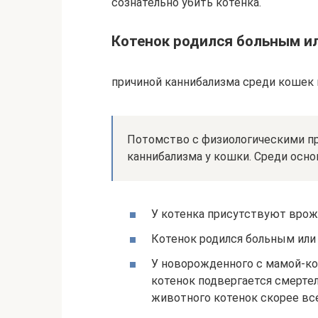
сознательно убить котенка.
Котенок родился больным и
причиной каннибализма среди кошек
Потомство с физиологическими пр
каннибализма у кошки. Среди осн
У котенка присутствуют врож
Котенок родился больным или
У новорожденного с мамой-ко
котенок подвергается смерте
животного котенок скорее вс