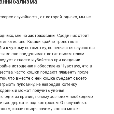
каннибализма
орее случайность, от которой, однако, мы не
 однако, мы не застрахованы. Среди них стоит
енка во сне. Кошки крайне трепетно и
й и к чужому потомству, но несчастья случаются:
сти во сне придушивает котят своим телом
ледует отнести и убийство при поедании
айне истощенна и обессилена. Чувствуя, что в
ества, часто кошки поедают плаценту после
 так, что вместе с ней кошка съедает своего
егрызть пуповину, не навредив котенку
рожденный может получить увечья
о одна из причин, почему хозяевам необходимо
и все держать под контролем. От случайных
рным, иначе говоря почему кошка может