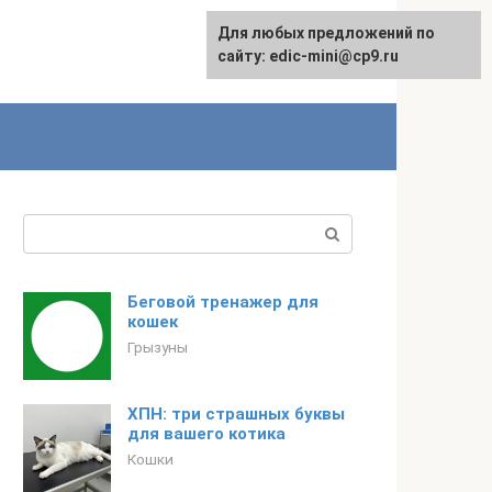
Для любых предложений по
сайту: edic-mini@cp9.ru
Поиск:
Беговой тренажер для
кошек
Грызуны
ХПН: три страшных буквы
для вашего котика
Кошки