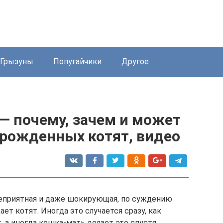
Грызуны
Попугайчики
Другое
— почему, зачем и может
орожденных котят, видео
еприятная и даже шокирующая, по суждению
ает котят. Иногда это случается сразу, как
, а иногда кошка-мать делает это спустя