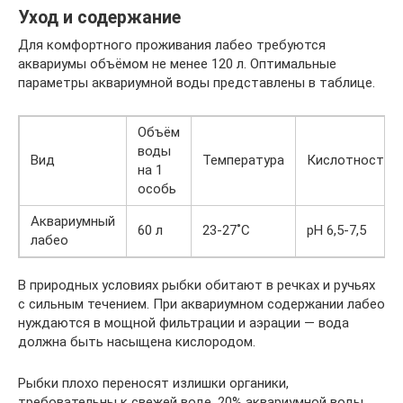
Уход и содержание
Для комфортного проживания лабео требуются
аквариумы объёмом не менее 120 л. Оптимальные
параметры аквариумной воды представлены в таблице.
Объём
воды
Вид
Температура
Кислотность
на 1
особь
Аквариумный
60 л
23-27˚С
pH 6,5-7,5
лабео
В природных условиях рыбки обитают в речках и ручьях
с сильным течением. При аквариумном содержании лабео
нуждаются в мощной фильтрации и аэрации — вода
должна быть насыщена кислородом.
Рыбки плохо переносят излишки органики,
требовательны к свежей воде. 20% аквариумной воды