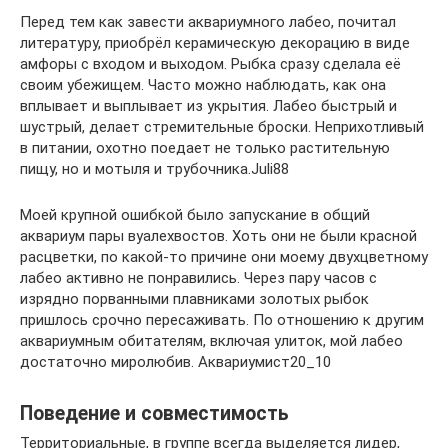
Перед тем как завести аквариумного лабео, почитал
литературу, приобрёл керамическую декорацию в виде
амфоры с входом и выходом. Рыбка сразу сделала её
своим убежищем. Часто можно наблюдать, как она
вплывает и выплывает из укрытия. Лабео быстрый и
шустрый, делает стремительные броски. Неприхотливый
в питании, охотно поедает не только растительную
пищу, но и мотыля и трубочника.Juli88
Моей крупной ошибкой было запускание в общий
аквариум пары вуалехвостов. Хоть они не были красной
расцветки, по какой-то причине они моему двухцветному
лабео активно не понравились. Через пару часов с
изрядно порванными плавниками золотых рыбок
пришлось срочно пересаживать. По отношению к другим
аквариумным обитателям, включая улиток, мой лабео
достаточно миролюбив. Аквариумист20_10
Поведение и совместимость
Территориальные, в группе всегда выделяется лидер,