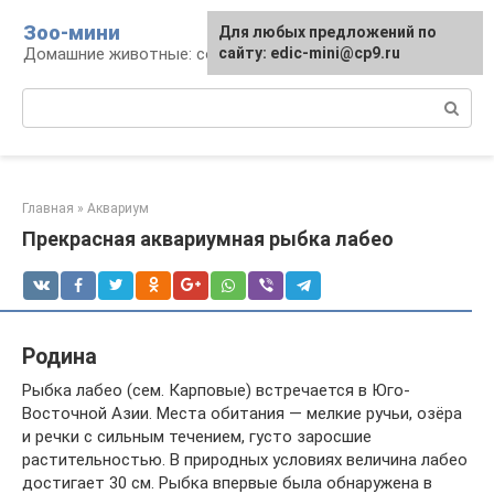
Перейти
Зоо-мини
Для любых предложений по
к
Домашние животные: содержание и уход
сайту: edic-mini@cp9.ru
контенту
Поиск:
Главная
»
Аквариум
Прекрасная аквариумная рыбка лабео
Родина
Рыбка лабео (сем. Карповые) встречается в Юго-
Восточной Азии. Места обитания — мелкие ручьи, озёра
и речки с сильным течением, густо заросшие
растительностью. В природных условиях величина лабео
достигает 30 см. Рыбка впервые была обнаружена в