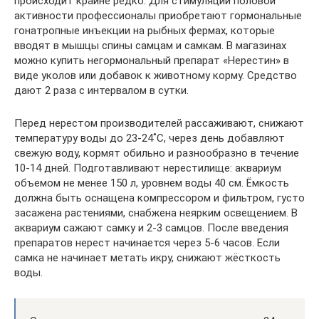
происходит крайне редко. Для стимуляции половой
активности профессионалы приобретают гормональные
гонатропные инъекции на рыбных фермах, которые
вводят в мышцы спины самцам и самкам. В магазинах
можно купить негормональный препарат «Нерестин» в
виде уколов или добавок к животному корму. Средство
дают 2 раза с интервалом в сутки.
Перед нерестом производителей рассаживают, снижают
температуру воды до 23-24˚С, через день добавляют
свежую воду, кормят обильно и разнообразно в течение
10-14 дней. Подготавливают нерестилище: аквариум
объемом не менее 150 л, уровнем воды 40 см. Ёмкость
должна быть оснащена компрессором и фильтром, густо
засажена растениями, снабжена неярким освещением. В
аквариум сажают самку и 2-3 самцов. После введения
препаратов нерест начинается через 5-6 часов. Если
самка не начинает метать икру, снижают жёсткость
воды.