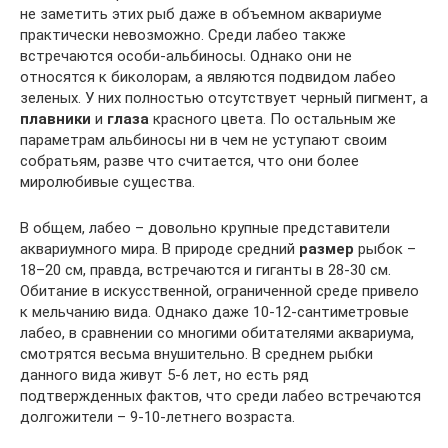
не заметить этих рыб даже в объемном аквариуме
практически невозможно. Среди лабео также
встречаются особи-альбиносы. Однако они не
относятся к биколорам, а являются подвидом лабео
зеленых. У них полностью отсутствует черный пигмент, а
плавники
и
глаза
красного цвета. По остальным же
параметрам альбиносы ни в чем не уступают своим
собратьям, разве что считается, что они более
миролюбивые существа.
В общем, лабео – довольно крупные представители
аквариумного мира. В природе средний
размер
рыбок –
18–20 см, правда, встречаются и гиганты в 28-30 см.
Обитание в искусственной, ограниченной среде привело
к мельчанию вида. Однако даже 10-12-сантиметровые
лабео, в сравнении со многими обитателями аквариума,
смотрятся весьма внушительно. В среднем рыбки
данного вида живут 5-6 лет, но есть ряд
подтвержденных фактов, что среди лабео встречаются
долгожители – 9-10-летнего возраста.