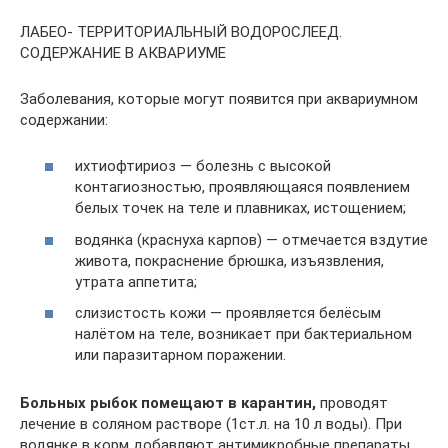
ЛАБЕО- ТЕРРИТОРИАЛЬНЫЙ ВОДОРОСЛЕЕД.
СОДЕРЖАНИЕ В АКВАРИУМЕ
Заболевания, которые могут появится при аквариумном
содержании:
ихтиофтириоз — болезнь с высокой
контагиозностью, проявляющаяся появлением
белых точек на теле и плавниках, истощением;
водянка (краснуха карпов) — отмечается вздутие
живота, покраснение брюшка, изъязвления,
утрата аппетита;
слизистость кожи — проявляется белёсым
налётом на теле, возникает при бактериальном
или паразитарном поражении.
Больных рыбок помещают в карантин,
проводят
лечение в соляном растворе (1ст.л. на 10 л воды). При
водянке в корм добавляют антимикробные препараты.