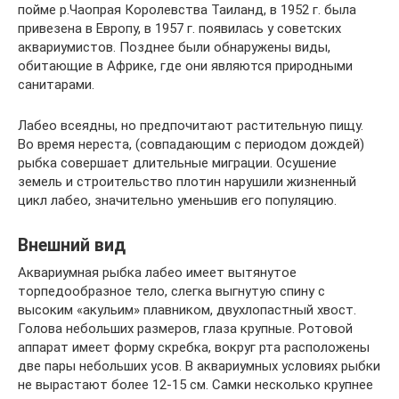
пойме р.Чаопрая Королевства Таиланд, в 1952 г. была
привезена в Европу, в 1957 г. появилась у советских
аквариумистов. Позднее были обнаружены виды,
обитающие в Африке, где они являются природными
санитарами.
Лабео всеядны, но предпочитают растительную пищу.
Во время нереста, (совпадающим с периодом дождей)
рыбка совершает длительные миграции. Осушение
земель и строительство плотин нарушили жизненный
цикл лабео, значительно уменьшив его популяцию.
Внешний вид
Аквариумная рыбка лабео имеет вытянутое
торпедообразное тело, слегка выгнутую спину с
высоким «акульим» плавником, двухлопастный хвост.
Голова небольших размеров, глаза крупные. Ротовой
аппарат имеет форму скребка, вокруг рта расположены
две пары небольших усов. В аквариумных условиях рыбки
не вырастают более 12-15 см. Самки несколько крупнее