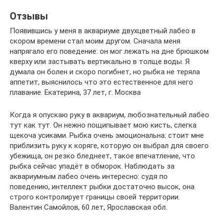
Отзывы
Появившись у меня в аквариуме двухцветный лабео в
скором времени стал моим другом. Сначала меня
напрягало его поведение: он мог лежать на дне брюшком
кверху или застывать вертикально в толще воды. Я
думала он болен и скоро погибнет, но рыбка не теряла
аппетит, выяснилось что это естественное для него
плавание. Екатерина, 37 лет, г. Москва
Когда я опускаю руку в аквариум, любознательный лабео
тут как тут. Он нежно пощипывает мою кисть, слегка
щекоча усиками. Рыбка очень эмоциональна: стоит мне
приблизить руку к коряге, которую он выбрал для своего
убежища, он резко бледнеет, такое впечатление, что
рыбка сейчас упадёт в обморок. Наблюдать за
аквариумным лабео очень интересно: судя по
поведению, интеллект рыбки достаточно высок, она
строго контролирует границы своей территории.
Валентин Самойлов, 60 лет, Ярославская обл.