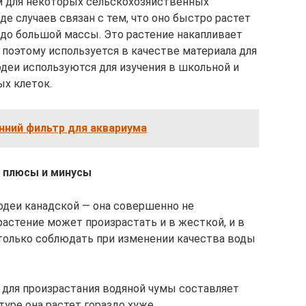
рм для некоторых сельскохозяйственных
де случаев связан с тем, что оно быстро растет
 до большой массы. Это растение накапливает
 поэтому используется в качестве материала для
одеи используются для изучения в школьной и
х клеток.
нний фильтр для аквариума
е плюсы и минусы
одеи канадской — она совершенно не
растение может произрастать и в жесткой, и в
только соблюдать при изменении качества воды
для произрастания водяной чумы составляет
уре она растет гораздо хуже.