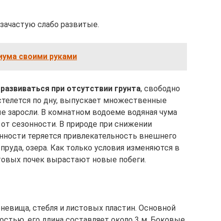
 зачастую слабо развитые.
иума своими руками
развиваться при отсутствии грунта
, свободно
 стелется по дну, выпускает множественные
е заросли. В комнатном водоеме водяная чума
от сезонности. В природе при снижении
нности теряется привлекательность внешнего
 пруда, озера. Как только условия изменяются в
товых почек вырастают новые побеги.
невища, стебля и листовых пластин. Основной
остью, его длина составляет около 3 м. Боковые