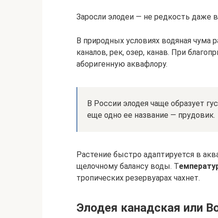
Заросли элодеи — не редкость даже в
В природных условиях водяная чума р
каналов, рек, озер, канав. При благо
аборигенную аквафлору.
В России элодея чаще образует гу
еще одно ее название — прудовик.
Растение быстро адаптируется в акв
щелочному балансу воды. Т
емператур
тропических резервуарах чахнет.
Элодея канадская или Во