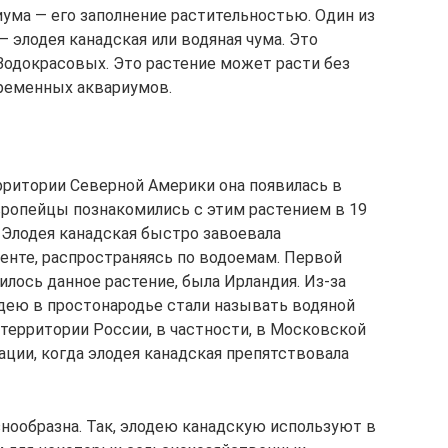
ума — его заполнение растительностью. Один из
 элодея канадская или водяная чума. Это
Водокрасовых. Это растение может расти без
временных аквариумов.
ерритории Северной Америки она появилась в
Европейцы познакомились с этим растением в 19
 Элодея канадская быстро завоевала
енте, распространяясь по водоемам. Первой
илось данное растение, была Ирландия. Из-за
дею в простонародье стали называть водяной
а территории России, в частности, в Московской
ации, когда элодея канадская препятствовала
знообразна. Так, элодею канадскую используют в