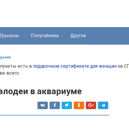
Грызуны
Попугайчики
Другое
ждения
и пункты есть в
подарочном сертификате для женщин
на С
ве всего.
элодеи в аквариуме