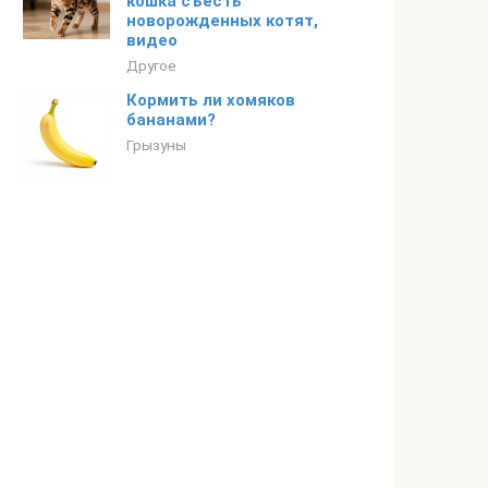
кошка съесть
новорожденных котят,
видео
Другое
Кормить ли хомяков
бананами?
Грызуны