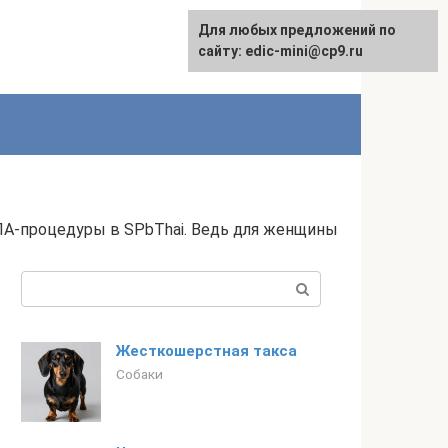
Для любых предложений по
сайту: edic-mini@cp9.ru
ПА-процедуры в SPbThai. Ведь для женщины
Поиск:
Жесткошерстная такса
Собаки