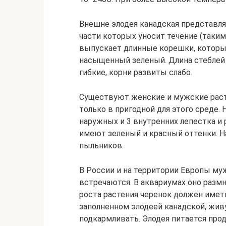
Внешне элодея канадская представля
части которых уносит течение (таки
выпускает длинные корешки, которые
насыщенный зеленый. Длина стеблей э
гибкие, корни развиты слабо.
Существуют женские и мужские раст
только в пригодной для этого среде.
наружных и 3 внутренних лепестка и 
имеют зеленый и красный оттенки. Н
пыльников.
В России и на территории Европы му
встречаются. В аквариумах оно разм
роста растения черенок должен иметь
заполненном элодеей канадской, жив
подкармливать. Элодея питается пр