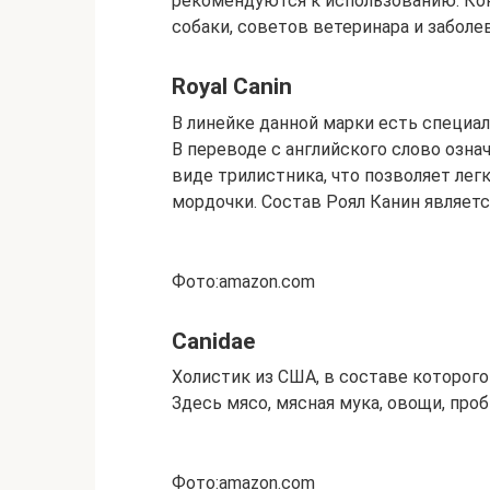
рекомендуются к использованию. Ко
собаки, советов ветеринара и заболе
Royal Canin
В линейке данной марки есть специа
В переводе с английского слово озна
виде трилистника, что позволяет лег
мордочки. Состав Роял Канин являе
Фото:amazon.com
Canidae
Холистик из США, в составе которог
Здесь мясо, мясная мука, овощи, про
Фото:amazon.com