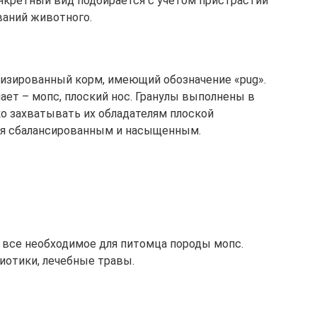
нкретный вид подбирается с учетом пристрастий
ваний животного.
лизированный корм, имеющий обозначение «pug».
чает – мопс, плоский нос. Гранулы выполнены в
ко захватывать их обладателям плоской
тся сбалансированным и насыщенным.
о все необходимое для питомца породы мопс.
биотики, лечебные травы.