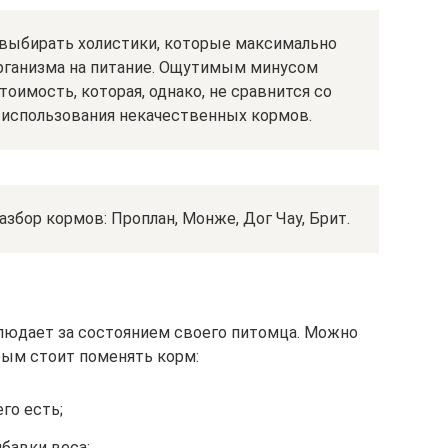
 выбирать холистики, которые максимально
рганизма на питание. Ощутимым минусом
оимость, которая, однако, не сравнится со
использования некачественных кормов.
бор кормов: Проплан, Монже, Дог Чау, Брит.
людает за состоянием своего питомца. Можно
рым стоит поменять корм:
го есть;
бавки веса;