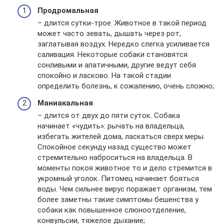
Продромальная
– длится сутки-трое. Животное в такой период
может часто зевать, дышать через рот,
заглатывая воздух. Нередко слегка усиливается
саливация. Некоторые собаки становятся
сонливыми и апатичными, другие ведут себя
спокойно и ласково. На такой стадии
определить болезнь, к сожалению, очень сложно;
Маниакальная
– длится от двух до пяти суток. Собака
начинает «чудить»: рычать на владельца,
избегать жителей дома, ласкаться сверх меры.
Спокойное секунду назад существо может
стремительно наброситься на владельца. В
моменты покоя животное то и дело стремится в
укромный уголок. Питомец начинает бояться
воды. Чем сильнее вирус поражает организм, тем
более заметны такие симптомы бешенства у
собаки как повышенное слюноотделение,
конвульсии, тяжелое дыхание;