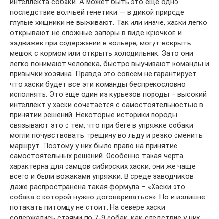
интеллекта собаки. А может быть это еще одно
последствие волчьей генетики — в дикой природе
глупые хищники не выживают. Так или иначе, хаски легко
открывают не сложные запоры в виде крючков и
задвижек при содержании в вольере, могут вскрыть
мешок с кормом или открыть холодильник. Зато они
легко понимают человека, быстро выучивают команды и
привычки хозяина. Правда это совсем не гарантирует
что хаски будет все эти команды беспрекословно
исполнять. Это еще один из курьезов породы – высокий
интеллект у хаски сочетается с самостоятельностью в
принятии решений. Некоторые историки породы
связывают это с тем, что при беге в упряжке собаки
могли почувствовать трещину во льду и резко сменить
маршрут. Поэтому у них было право на принятие
самостоятельных решений. Особенно такая черта
характерна для самцов сибирских хаски, они же чаще
всего и были вожаками упряжки. В среде заводчиков
даже распространена такая формула – «Хаски это
собака с которой нужно договариваться». Но и излишне
потакать питомцу не стоит. На севере хаски
содержались стаями по 7-9 собак, как следствие у них