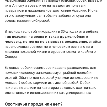
Американцы оценили эту породу ездовых собак, вывезли
их в Аляску и возвели ее на пьедестал почета и
превратили в национальное достояние Америки. И она
этого заслуживает, а чтобы не забыли откуда она
родом, назвали сибирской.
В период «золотой лихорадки» в 30-х годах эта
собака,
так похожая на волка и такая дружелюбная к
человеку, не могла не вызывать восхищение
, стойко
переносившая совместно с человеком все тяготы и
лишения походной жизни в суровом климате крайнего
Севера.
Ездовые собаки эскимосов издавна разводились для
помощи человеку, занимавшемуся рыбной ловлей и
охотой. Обычно для хорошей упряжки использовали не
меньше 9 собак, кормили их сушеной рыбой. Собак
никогда не делили на категории ездовых, охотничьих,
оленегонных и использовали их как универсальных.
Охотничья порода или нет?