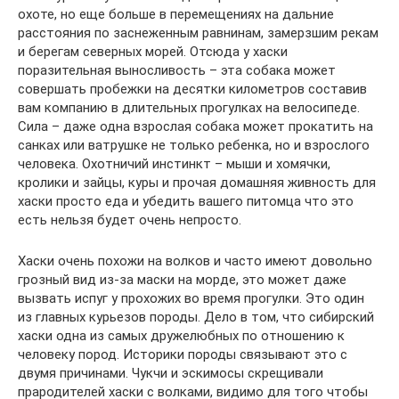
охоте, но еще больше в перемещениях на дальние
расстояния по заснеженным равнинам, замерзшим рекам
и берегам северных морей. Отсюда у хаски
поразительная выносливость – эта собака может
совершать пробежки на десятки километров составив
вам компанию в длительных прогулках на велосипеде.
Сила – даже одна взрослая собака может прокатить на
санках или ватрушке не только ребенка, но и взрослого
человека. Охотничий инстинкт – мыши и хомячки,
кролики и зайцы, куры и прочая домашняя живность для
хаски просто еда и убедить вашего питомца что это
есть нельзя будет очень непросто.
Хаски очень похожи на волков и часто имеют довольно
грозный вид из-за маски на морде, это может даже
вызвать испуг у прохожих во время прогулки. Это один
из главных курьезов породы. Дело в том, что сибирский
хаски одна из самых дружелюбных по отношению к
человеку пород. Историки породы связывают это с
двумя причинами. Чукчи и эскимосы скрещивали
прародителей хаски с волками, видимо для того чтобы