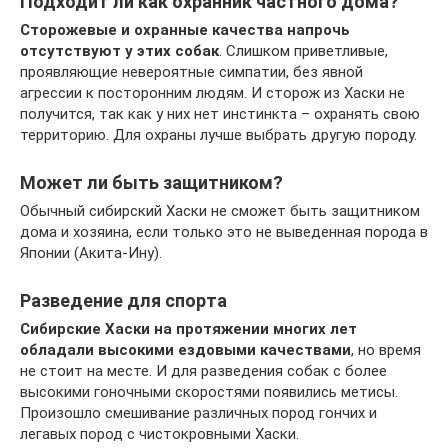
Подходит ли как охранник частного дома?
Сторожевые и охранные качества напрочь
отсутствуют у этих собак
. Слишком приветливые,
проявляющие невероятные симпатии, без явной
агрессии к посторонним людям. И сторож из Хаски не
получится, так как у них нет инстинкта – охранять свою
территорию. Для охраны лучше выбрать другую породу.
Может ли быть защитником?
Обычный сибирский Хаски не сможет быть защитником
дома и хозяина, если только это не выведенная порода в
Японии (Акита-Ину).
Разведение для спорта
Сибирские Хаски на протяжении многих лет
обладали высокими ездовыми качествами
, но время
не стоит на месте. И для разведения собак с более
высокими гоночными скоростями появились метисы.
Произошло смешивание различных пород гончих и
легавых пород с чистокровными Хаски.