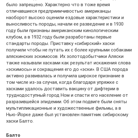
было запрещено. Характерно что в тоже время
отличавшиеся предприимчивостью американцы
наоборот высоко оценили ездовые характеристики и
выносливость породы, начали ее разведение и в 1930
году были признаны американским кинологическим
клубом, а в 1932 году были разработаны первые
стандарты породы. Приставку «сибирский» хаски
получили чтобы не путать их с более крупными собаками
аляскинских эскимосов. Их золотодобытчики Аляски
также называли хасками как результат искажения слова
«эскимосы» и сокращения его до «эски». В США порода
активно развивалась и получила широкое признание в
том числе из-за случая, когда благодаря упряжке с
хасками удалось доставить вакцину от дифтерии в
труднодоступный город Ном и спасти его население от
разразившейся эпидемии. Об этом подвиге были сняты
мультипликационные и художественные фильмы, а в
Нью-Йорке даже был установлен памятник сибирскому
хаски Балто.
Балто