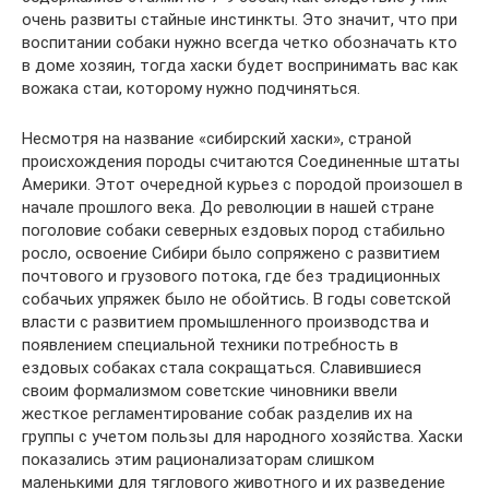
очень развиты стайные инстинкты. Это значит, что при
воспитании собаки нужно всегда четко обозначать кто
в доме хозяин, тогда хаски будет воспринимать вас как
вожака стаи, которому нужно подчиняться.
Несмотря на название «сибирский хаски», страной
происхождения породы считаются Соединенные штаты
Америки. Этот очередной курьез с породой произошел в
начале прошлого века. До революции в нашей стране
поголовие собаки северных ездовых пород стабильно
росло, освоение Сибири было сопряжено с развитием
почтового и грузового потока, где без традиционных
собачьих упряжек было не обойтись. В годы советской
власти с развитием промышленного производства и
появлением специальной техники потребность в
ездовых собаках стала сокращаться. Славившиеся
своим формализмом советские чиновники ввели
жесткое регламентирование собак разделив их на
группы с учетом пользы для народного хозяйства. Хаски
показались этим рационализаторам слишком
маленькими для тяглового животного и их разведение