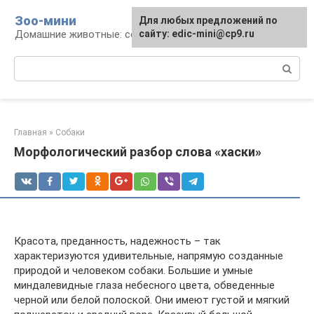
Перейти
Зоо-мини
Для любых предложений по
к
Домашние животные: содержание и уход
сайту: edic-mini@cp9.ru
контенту
Поиск:
Главная
»
Собаки
Морфологический разбор слова «хаски»
Красота, преданность, надежность – так
характеризуются удивительные, напрямую созданные
природой и человеком собаки. Большие и умные
миндалевидные глаза небесного цвета, обведенные
черной или белой полоской. Они имеют густой и мягкий