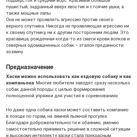
подшерсток и средний ворс. Красивый большой
пушистый, задранный вверх хвостик и стоячие ушки, а
также мощные лапы.
Она не может проявлять агрессию против своего
верного спутника. Никогда не проявляющая агрессию ни
к своему спутнику, ни к другим посторонним людям. Это
красавица, рожденная когда-то из смеси крови волков и
северных одомашненных собак – эталон преданности
хозяину.
Предназначение
Хаски можно использовать как ездовую собаку и как
компаньона
. Многие любители заводят сразу несколько
собак данной породы с целью формирования
полноценной упряжки для участия в соревнованиях.
Но даже одна собака хаски может составить компанию
в походе по горам, на зимней лыжной прогулке.
Благодаря доброжелательности и обаянию, умению
самостоятельно принимать решение в сложной ситуации
и высокому интеллекту хаски стала прекрасным