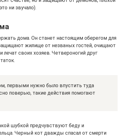
сят счастье, но и защищают от демонов, плохой
то ни звучало).
ома
ржать дома. Он станет настоящим оберегом для
 защищают жилище от незваных гостей, очищают
и лечат своих хозяев. Четвероногий друг
таток.
дом, первыми нужно было впустить туда
ласно поверью, такие действия помогают
акой шубкой предчувствуют беду и
ельца. Черный кот дважды спасал от смерти