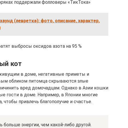
оряках поддержали фолловеры «ТикТока»
хаунд (левретка): фото, описание, характер,
я
атят выбросы оксидов азота на 95 %
ный кот
 живущим в доме, негативные приметы и
сивым обликом питомца скрываются злые
ричинить вред домочадцам. Однако в Азии кошки
е гости в доме. Например, в Японии многие
, чтобы привлечь благополучие и счастье.
 больше энергии, чем какой-либо другой.