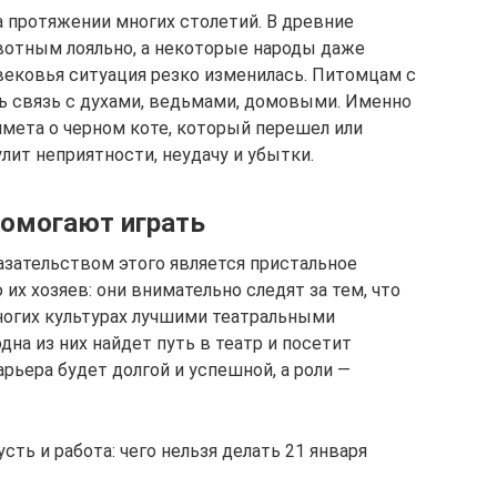
 протяжении многих столетий. В древние
вотным лояльно, а некоторые народы даже
евековья ситуация резко изменилась. Питомцам с
ь связь с духами, ведьмами, домовыми. Именно
римета о черном коте, который перешел или
улит неприятности, неудачу и убытки.
помогают играть
азательством этого является пристальное
х хозяев: они внимательно следят за тем, что
многих культурах лучшими театральными
дна из них найдет путь в театр и посетит
арьера будет долгой и успешной, а роли —
усть и работа: чего нельзя делать 21 января