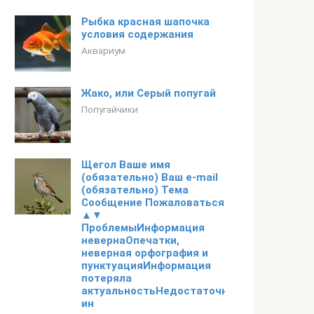
Рыбка красная шапочка
условия содержания
Аквариум
Жако, или Серый попугай
Попугайчики
Щегол Ваше имя
(обязательно) Ваш e-mail
(обязательно) Тема
Сообщение Пожаловаться
▲▼
ПроблемыИнформация
невернаОпечатки,
неверная орфография и
пунктуацияИнформация
потеряла
актуальностьНедостаточно
ин