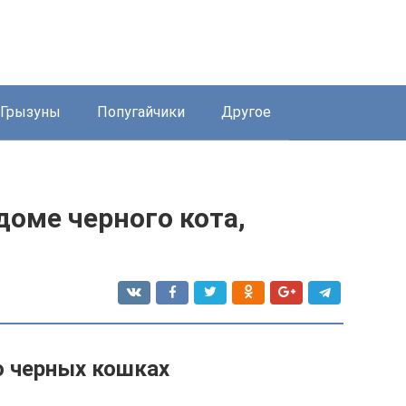
Грызуны
Попугайчики
Другое
оме черного кота,
о черных кошках