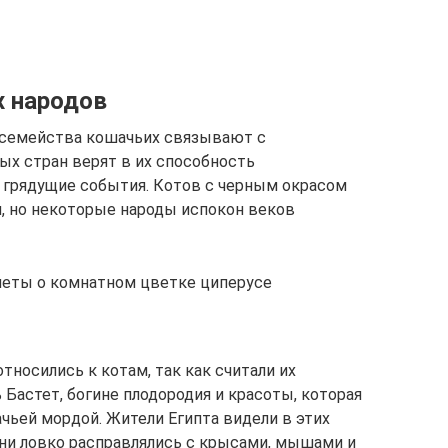
х народов
й семейства кошачьих связывают с
ых стран верят в их способность
 грядущие события. Котов с черным окрасом
, но некоторые народы испокон веков
меты о комнатном цветке циперусе
тносились к котам, так как считали их
 Бастет, богине плодородия и красоты, которая
чьей мордой. Жители Египта видели в этих
ни ловко расправлялись с крысами, мышами и