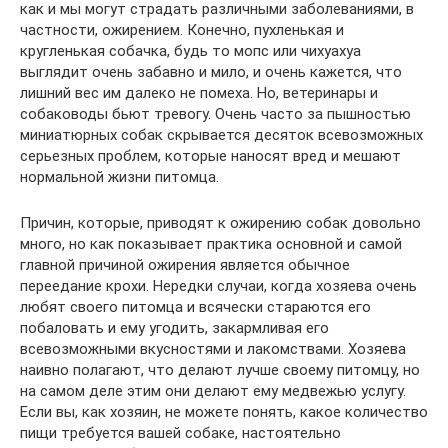
как и мы могут страдать различными заболеваниями, в
частности, ожирением. Конечно, пухленькая и
кругленькая собачка, будь то мопс или чихуахуа
выглядит очень забавно и мило, и очень кажется, что
лишний вес им далеко не помеха. Но, ветеринары и
собаководы бьют тревогу. Очень часто за пышностью
миниатюрных собак скрывается десяток всевозможных
серьезных проблем, которые наносят вред и мешают
нормальной жизни питомца.
Причин, которые, приводят к ожирению собак довольно
много, но как показывает практика основной и самой
главной причиной ожирения является обычное
переедание крохи. Нередки случаи, когда хозяева очень
любят своего питомца и всячески стараются его
побаловать и ему угодить, закармливая его
всевозможными вкусностями и лакомствами. Хозяева
наивно полагают, что делают лучше своему питомцу, но
на самом деле этим они делают ему медвежью услугу.
Если вы, как хозяин, не можете понять, какое количество
пищи требуется вашей собаке, настоятельно