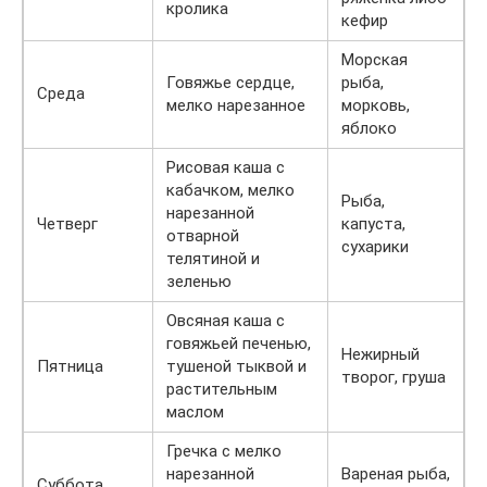
кролика
кефир
Морская
Говяжье сердце,
рыба,
Среда
мелко нарезанное
морковь,
яблоко
Рисовая каша с
кабачком, мелко
Рыба,
нарезанной
Четверг
капуста,
отварной
сухарики
телятиной и
зеленью
Овсяная каша с
говяжьей печенью,
Нежирный
Пятница
тушеной тыквой и
творог, груша
растительным
маслом
Гречка с мелко
нарезанной
Вареная рыба,
Суббота