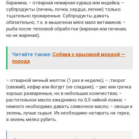
баранина; – отварная нежирная курица или индейка; –
субпродукты (печень, почки, сердце, легкие) только
тщательно проваренные. Субпродукты давать
обязательно, т.к. в мышечном мясе мало витаминов; –
рыба после тепловой обработки (вареная или печеная,
но не жареная);
Читайте также:
Собака с крысиной мордой —
порода
– отварной яичный желток (1 раз в неделю); – ;творог
(свежий), кефир или йогурт (не сладкие); – рис или гречка
хорошо разваренные, но в небольших количествах; –
растительное масло ежедневно по 0,5 чайной ложки; –
немного необходимо давать сливочное масло; – овощи и
зелень, лучше сырые. Их необходимо натирать на терке,
а зелень мелко рубить.