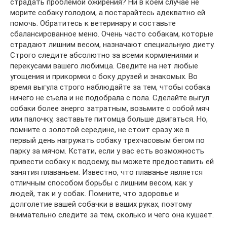
страдать проблемой ожирения? Ни в коем случае не
морите собаку голодом, а постарайтесь адекватно ей
помочь. Обратитесь к ветеринару и составьте
сбалансированное меню. Очень часто собакам, которые
страдают лишним весом, назначают специальную диету.
Строго следите абсолютно за всеми кормлениями и
перекусами вашего любимца. Сведите на нет любые
угощения и прикормки с боку друзей и знакомых. Во
время выгула строго наблюдайте за тем, чтобы собака
ничего не съела и не подобрала с пола. Сделайте выгул
собаки более энерго затратным, возьмите с собой мяч
или палочку, заставьте питомца больше двигаться. Но,
помните о золотой середине, не стоит сразу же в
первый день нагружать собаку трехчасовым бегом по
парку за мячом. Кстати, если у вас есть возможность
привести собаку к водоему, вы можете предоставить ей
занятия плаваньем. Известно, что плаванье является
отличным способом борьбы с лишним весом, как у
людей, так и у собак. Помните, что здоровье и
долголетие вашей собачки в ваших руках, поэтому
внимательно следите за тем, сколько и чего она кушает.