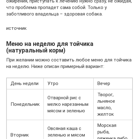
ожирения, приступать к лечению нужно сразу, не ожидая,
что проблема пропадет сама собой. Только у
заботливого владельца – здоровая собака.
источник
Меню на неделю для тойчика
(натуральный корм)
При желании можно составить любое меню для тойчика
на неделю. Ниже описан примерный вариант:
День недели
Утро
Вечер
Творог,
Отварной рис с
льняное
Понедельник
мелко нарезанным
масло,
мясом и зеленью
желток
Морская
Овсяная каша с
рыба,
Вторник
зеленью и мясом
ряженка либо