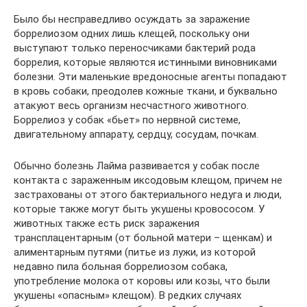
Было бы несправедливо осуждать за заражение
боррелиозом одних лишь клещей, поскольку они
выступают только переносчиками бактерий рода
боррелия, которые являются истинными виновниками
болезни. Эти маленькие вредоносные агенты попадают
в кровь собаки, преодолев кожные ткани, и буквально
атакуют весь организм несчастного животного.
Боррелиоз у собак «бьет» по нервной системе,
двигательному аппарату, сердцу, сосудам, почкам.
Обычно болезнь Лайма развивается у собак после
контакта с зараженным иксодовым клещом, причем не
застрахованы от этого бактериального недуга и люди,
которые также могут быть укушены кровососом. У
животных также есть риск заражения
трансплацентарным (от больной матери – щенкам) и
алиментарным путями (питье из лужи, из которой
недавно пила больная боррелиозом собака,
употребление молока от коровы или козы, что были
укушены «опасным» клещом). В редких случаях