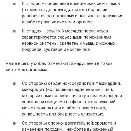
II стадия – проявление клинических симптомов
(от месяца до полугода), когда боррелии
разносятся по организму и вызывают нарушения
в работе разных систем и органов.
III стадия – спустя 6 месяцев после укуса –
характеризуется серьезными поражениями
нервной системы, скелетных мышц и кожных
покровов, суставов и костей пса.
Чаще всего у собак отмечаются нарушения в таких
системах организма:
Со стороны сердечно-сосудистой: тахикардия,
миокрадит (воспаление сердечной мышцы),
которые сами по себе зачастую незаметны для
хозяина питомца. Но на фоне этих нарушений
может появляться слабость животного,
синюшность или бледность слизистых.
Со стороны опорно-двигательной: хромота и
изменение походки – наиболее выраженный