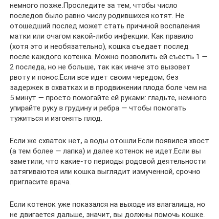
немного позже.Проследите за тем, чтобы число
последов было равно числу родившихся котят. Не
отошедший послед может стать причиной воспаления
матки или очагом какой-либо инфекции. Как правило
(хотя это и необязательно), кошка съедает послед
после каждого котенка. Можно позволить ей съесть 1 —
2 последа, но не больше, так как иначе это вызовет
рвоту и понос.Если все идет своим чередом, без
задержек в схватках и в продвижении плода боле чем на
5 минут — просто помогайте ей руками: гладьте, немного
упирайте руку в грудину и ребра — чтобы помогать
тужиться и изгонять плод.
Если же схваток нет, а воды отошли.Если появился хвост
(а тем более — лапка) и далее котенок не идет.Если вы
заметили, что какие-то периоды родовой деятельности
затягиваются или кошка выглядит измученной, срочно
пригласите врача.
Если котенок уже показался на выходе из влагалища, но
не двигается дальше, значит, вы должны помочь кошке.