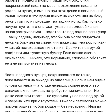
разрыве плодного пузыря (защитной оболочки,
покрывающей плод) по мере прохождения плода по
родовым путям, а именно при вхождении в вагинальный
канал. Кошка в это время лежит на животе или на боку,
реже стоит или приседает на задних ногах.Как только
почувствуете, что она уже тужится и родовой канал
начал раскрываться — подставьте под задние лапы упор
— вашу ладонь, например, чтобы она могла упираться —
лежа на боку или на спине, или даже сидя «на корточках»
— как ей подсказывает инстинкт. Держите под рукой
салфетки или туалетную бумагу. Если кошка слегка
обкакалась — ничего, это нормально, спокойно оботрите
ее и не выпускайте из гнезда.
Часть плодного пузыря, покрывающего котенка,
показывается на выходе из влагалища. Если в нем видна
голова котенка — это уже неплохо, скорее всего, это
означает, что помощь потребуется минимальная. Но
даже если там хвост — не пугаемся, у нас все под рукой.
Я уверена, что при отсутствии тяжелой патологии можно
помочь родить любой кошке — без кесарения. Иногда
околоплодный пузырь бывает уже разорван до выхода