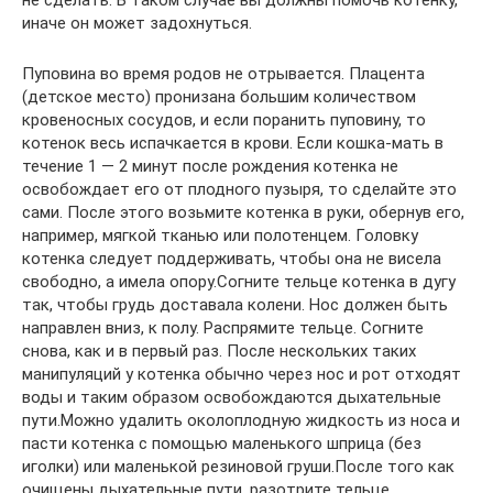
иначе он может задохнуться.
Пуповина во время родов не отрывается. Плацента
(детское место) пронизана большим количеством
кровеносных сосудов, и если поранить пуповину, то
котенок весь испачкается в крови. Если кошка-мать в
течение 1 — 2 минут после рождения котенка не
освобождает его от плодного пузыря, то сделайте это
сами. После этого возьмите котенка в руки, обернув его,
например, мягкой тканью или полотенцем. Головку
котенка следует поддерживать, чтобы она не висела
свободно, а имела опору.Согните тельце котенка в дугу
так, чтобы грудь доставала колени. Нос должен быть
направлен вниз, к полу. Распрямите тельце. Согните
снова, как и в первый раз. После нескольких таких
манипуляций у котенка обычно через нос и рот отходят
воды и таким образом освобождаются дыхательные
пути.Можно удалить околоплодную жидкость из носа и
пасти котенка с помощью маленького шприца (без
иголки) или маленькой резиновой груши.После того как
очищены дыхательные пути, разотрите тельце,