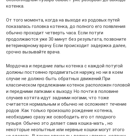
котенка.
От того момента, когда на выходе из родовых путей
показалась головка котенка, до полного его появления
обычно проходит четверть часа. Если потуги
продолжаются уже 30 минут без результата, позвоните
ветеринарному врачу. Если происходит задержка далее,
срочно вызывайте врача.
Мордочка и передние лапы котенка с каждой потугой
должны постоянно продвигаться наружу, но ни в коем
случае не должно быть обратных движений.При
классическом предлежании котенок расположен головой
и передними лапками к выходу. Но почти в половине
случаев котята идут задними ногами, что тоже
считается нормальным и обычно не осложняет течение
родов .Как только произошло рождение котенка,
необходимо сразу же освободить его от плодного
пузыря. Обычно это делает сама кошка-мать , но
некоторые неопытные или нервные кошки могут этого
не сделать. В таком случае вы должны помочь котенку,