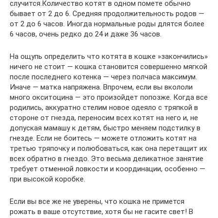
случится.Количество котят в одном помете обычно
бывает от 2 до 6. Средняя продолжительность родов —
от 2 до 6 часов. Иногда нормальные роды длятся более
6 часов, очень редко до 24 и даже 36 часов.
На ощупь определить что котята в кошке »закончились»
ничего не стоит — кошка становится совершенно мягкой
после последнего котенка — через полчаса максимум.
Иначе — матка напряжена. Впрочем, если вы вкололи
много окситоцина — это произойдет попозже. Когда все
родились, аккуратно стелим новое одеяло с тряпкой в
стороне от гнезда, переносим всех котят на него и, не
допуская мамашу к детям, быстро меняем подстилку в
гнезде. Если не боитесь — можете отложить котят на
третью тряпочку и полюбоваться, как она перетащит их
всех обратно в гнездо. Это весьма деликатное занятие
требует отменной ловкости и координации, особенно —
при высокой коробке.
Если вы все же не уверены, что кошка не примется
рожать в ваше отсутствие, хотя бы не гасите свет! В