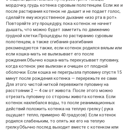
мордочку, грудь котенка суровым полотенцем. Если же и
после растирания котенок не дышит и не подает голос,
сделайте ему искусственное дыхание «изо рта в рот».
Повторяйте эту процедуру, пока котенок не начнет
дышать, что можно будет заметить по движению
грудной клетки.Процедуры по растиранию суровым
полотенцем, а также сгибания-разгибания
рекомендуются также, если котенок родился вялым или
если кошка-мать не вылизывает его после
рождения.Обычно кошка-мать перекусывает пуповину,
когда котенок уже вылизан и очищен от плодной
оболочки. Если кошка не перегрызла пуповину спустя 15
минут после рождения котенка — перережьте ее сами.
Для этого чистой ниткой перевяжите пуповину на
расстоянии 2 — 4 см от живота. После этого можно
отрезать пуповину со стороны живота котенка. Если
котенок нахлебался воды, то после реанимационных
действий положить котенка на теплую грелку ( рука
ощущает тепло, примерно 40 градусов). Если котенок
родился слабеньким, то опять же его на теплую
грелку.Обычно послед выходит вместе с котенком или