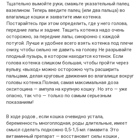
Тщательно вымойте руки, смажьте указательный палец
вазелином. Теперь введите палец (или два пальца) во
влагалище кошки и захватите ими котенка.
Постарайтесь при этом определить, где у него голова,
передние лапы и задние. Тащить котенка надо очень
осторожно, за передние лапы, синхронно с каждой
потугой. Лучше и удобнее всего взять котенка под плечи
снизу, чтобы сильно не давить на голову. Не разрывайте
плодный пузырь, в котором находится котенок. Если
голова котенка слишком большая, чтобы пройти через
вульву, «выход» можно осторожно чуть расширить
пальцами, делая круговые движения во влагалище вокруг
головы котенка.Полная, самая максимальная доза
окситоцина — ампула на крупную кошку . Но это — уже
опасно, так что — только по самым серьезным
показаниям!
В ходе родов , если кошка очевидно устала,
беременность многоплодная, роды длительные, имеет
смысл сделать подкожно 0,5-1,5 мл. гамавита. Это
витаминный препарат — восстановит силы кошки ,