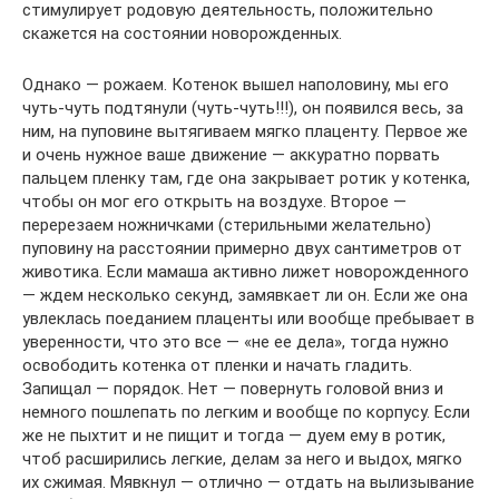
стимулирует родовую деятельность, положительно
скажется на состоянии новорожденных.
Однако — рожаем. Котенок вышел наполовину, мы его
чуть-чуть подтянули (чуть-чуть!!!), он появился весь, за
ним, на пуповине вытягиваем мягко плаценту. Первое же
и очень нужное ваше движение — аккуратно порвать
пальцем пленку там, где она закрывает ротик у котенка,
чтобы он мог его открыть на воздухе. Второе —
перерезаем ножничками (стерильными желательно)
пуповину на расстоянии примерно двух сантиметров от
животика. Если мамаша активно лижет новорожденного
— ждем несколько секунд, замявкает ли он. Если же она
увлеклась поеданием плаценты или вообще пребывает в
уверенности, что это все — «не ее дела», тогда нужно
освободить котенка от пленки и начать гладить.
Запищал — порядок. Нет — повернуть головой вниз и
немного пошлепать по легким и вообще по корпусу. Если
же не пыхтит и не пищит и тогда — дуем ему в ротик,
чтоб расширились легкие, делам за него и выдох, мягко
их сжимая. Мявкнул — отлично — отдать на вылизывание