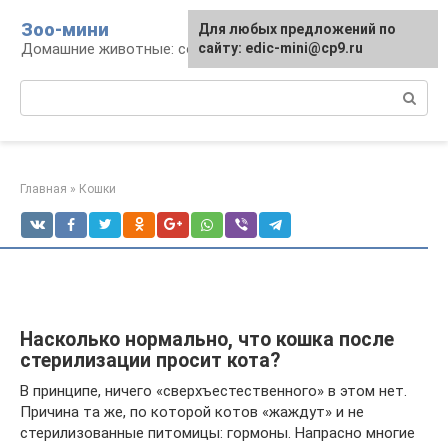
Перейти
Зоо-мини
Для любых предложений по
к
Домашние животные: содержание и уход
сайту: edic-mini@cp9.ru
контенту
Поиск:
Главная
»
Кошки
Насколько нормально, что кошка после
стерилизации просит кота?
В принципе, ничего «сверхъестественного» в этом нет.
Причина та же, по которой котов «жаждут» и не
стерилизованные питомицы: гормоны. Напрасно многие