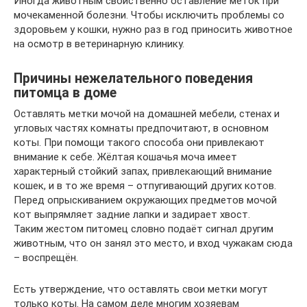
Иногда животным свойственно оставление меток при
мочекаменной болезни. Чтобы исключить проблемы со
здоровьем у кошки, нужно раз в год приносить животное
на осмотр в ветеринарную клинику.
Причины нежелательного поведения
питомца в доме
Оставлять метки мочой на домашней мебели, стенах и
угловых частях комнаты предпочитают, в основном
коты. При помощи такого способа они привлекают
внимание к себе. Жёлтая кошачья моча имеет
характерный стойкий запах, привлекающий внимание
кошек, и в то же время – отпугивающий других котов.
Перед опрыскиванием окружающих предметов мочой
кот выпрямляет задние лапки и задирает хвост.
Таким жестом питомец словно подаёт сигнал другим
животным, что он занял это место, и вход чужакам сюда
– воспрещён.
Есть утверждение, что оставлять свои метки могут
только коты. На самом деле многим хозяевам