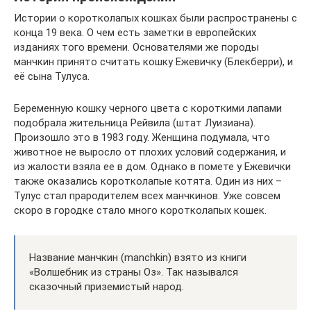
Истории о коротколапых кошках были распространены с
конца 19 века. О чем есть заметки в европейских
изданиях того времени. Основателями же породы
манчкин принято считать кошку Ежевичку (Блекберри), и
её сына Тулуса.
Беременную кошку черного цвета с короткими лапами
подобрала жительница Рейвила (штат Луизиана).
Произошло это в 1983 году. Женщина подумала, что
животное не выросло от плохих условий содержания, и
из жалости взяла ее в дом. Однако в помете у Ежевички
также оказались коротколапые котята. Один из них –
Тулус стал прародителем всех манчкинов. Уже совсем
скоро в городке стало много коротколапых кошек.
Название манчкин (manchkin) взято из книги
«Волшебник из страны Оз». Так назывался
сказочный приземистый народ.