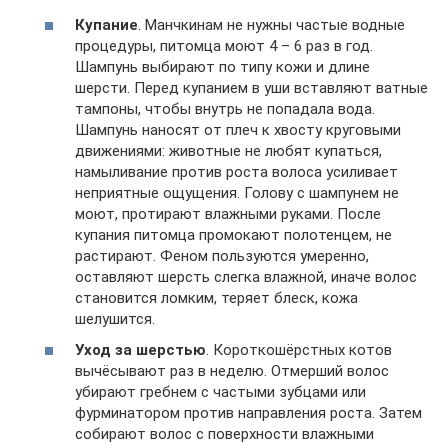
Купание
. Манчкинам не нужны частые водные
процедуры, питомца моют 4 – 6 раз в год.
Шампунь выбирают по типу кожи и длине
шерсти. Перед купанием в уши вставляют ватные
тампоны, чтобы внутрь не попадала вода.
Шампунь наносят от плеч к хвосту круговыми
движениями: животные не любят купаться,
намыливание против роста волоса усиливает
неприятные ощущения. Голову с шампунем не
моют, протирают влажными руками. После
купания питомца промокают полотенцем, не
растирают. Феном пользуются умеренно,
оставляют шерсть слегка влажной, иначе волос
становится ломким, теряет блеск, кожа
шелушится.
Уход за шерстью
. Короткошёрстных котов
вычёсывают раз в неделю. Отмерший волос
убирают гребнем с частыми зубцами или
фурминатором против направления роста. Затем
собирают волос с поверхности влажными