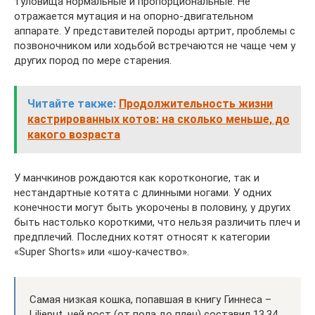
туловища нормальные и пропорциональные. Не
отражается мутация и на опорно-двигательном
аппарате. У представителей породы артрит, проблемы с
позвоночником или ходьбой встречаются не чаще чем у
других пород по мере старения.
Читайте также:
Продолжительность жизни
кастрированных котов: на сколько меньше, до
какого возраста
У манчкинов рождаются как коротконогие, так и
нестандартные котята с длинными ногами. У одних
конечности могут быть укорочены в половину, у других
быть настолько короткими, что нельзя различить плеч и
предплечий. Последних котят относят к категории
«Super Shorts» или «шоу-качество».
Самая низкая кошка, попавшая в книгу Гиннеса –
Lilieput, чей рост (от пола до плеч) составил 13,34