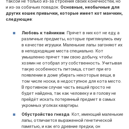
таксой не только из-за строения своих конечностей, но
и из-за собачьих повадок.
Основные, необычные для
других кошек привычки, которые имеет кот манчкин,
следующие
:
Любовь к тайникам
. Прячет в них кот не еду, а
различные предметы, которые приглянулись ему
в качестве игрушки. Маленькие лапы загоняют их
в неподходящие места специально. Кот
умышленно прячет там свою добычу, чтобы
хозяин не отобрал эту собственность. Учитывая
такую особенность питомца, стоит при его
появлении в доме убирать некоторые вещи, в
том числе носки, в недоступное для кота место.
В противном случае часть вещей просто не
будет найдена, так как человеку и в голову не
прейдёт искать потерянный предмет в самых
укромных уголках квартиры.
Обустройство гнезда
. Кот, имеющий маленькие
лапы, отличается выраженной генетической
памятью, и как его древние предки, он