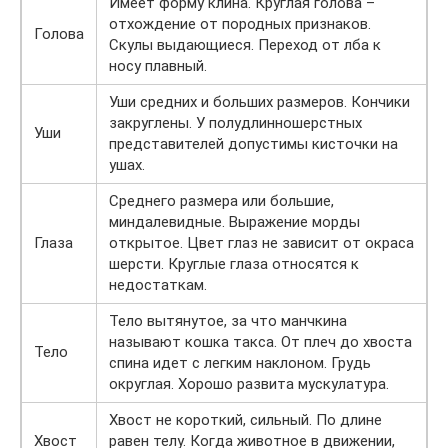
Имеет форму клина. Круглая голова –
отхождение от породных признаков.
Голова
Скулы выдающиеся. Переход от лба к
носу плавный.
Уши средних и больших размеров. Кончики
закруглены. У полудлинношерстных
Уши
представителей допустимы кисточки на
ушах.
Среднего размера или большие,
миндалевидные. Выражение морды
Глаза
открытое. Цвет глаз не зависит от окраса
шерсти. Круглые глаза относятся к
недостаткам.
Тело вытянутое, за что манчкина
называют кошка такса. От плеч до хвоста
Тело
спина идет с легким наклоном. Грудь
округлая. Хорошо развита мускулатура.
Хвост не короткий, сильный. По длине
Хвост
равен телу. Когда животное в движении,