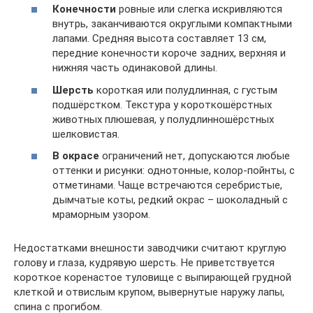
Конечности
ровные или слегка искривляются
внутрь, заканчиваются округлыми компактными
лапами. Средняя высота составляет 13 см,
передние конечности короче задних, верхняя и
нижняя часть одинаковой длины.
Шерсть
короткая или полудлинная, с густым
подшёрстком. Текстура у короткошёрстных
животных плюшевая, у полудлинношёрстных
шелковистая.
В окрасе
ограничений нет, допускаются любые
оттенки и рисунки: однотонные, колор-пойнты, с
отметинами. Чаще встречаются серебристые,
дымчатые коты, редкий окрас – шоколадный с
мраморным узором.
Недостатками внешности заводчики считают круглую
голову и глаза, кудрявую шерсть. Не приветствуется
короткое коренастое туловище с выпирающей грудной
клеткой и отвислым крупом, вывернутые наружу лапы,
спина с прогибом.