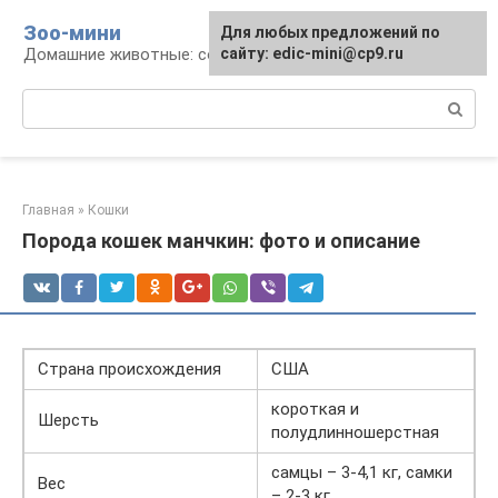
Перейти
Зоо-мини
Для любых предложений по
к
Домашние животные: содержание и уход
сайту: edic-mini@cp9.ru
контенту
Поиск:
Главная
»
Кошки
Порода кошек манчкин: фото и описание
Страна происхождения
США
короткая и
Шерсть
полудлинношерстная
самцы – 3-4,1 кг, самки
Вес
– 2-3 кг.