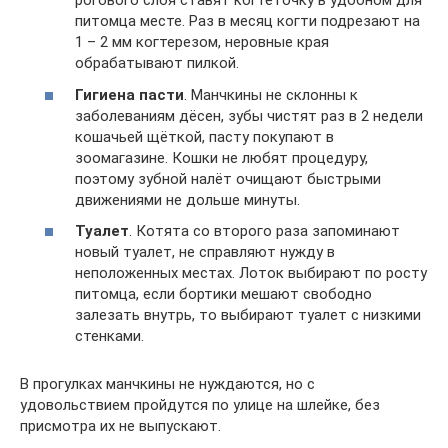
рогового слоя ставят когтеточку в удобном для
питомца месте. Раз в месяц когти подрезают на
1 – 2 мм когтерезом, неровные края
обрабатывают пилкой.
Гигиена пасти
. Манчкины не склонны к
заболеваниям дёсен, зубы чистят раз в 2 недели
кошачьей щёткой, пасту покупают в
зоомагазине. Кошки не любят процедуру,
поэтому зубной налёт очищают быстрыми
движениями не дольше минуты.
Туалет
. Котята со второго раза запоминают
новый туалет, не справляют нужду в
неположенных местах. Лоток выбирают по росту
питомца, если бортики мешают свободно
залезать внутрь, то выбирают туалет с низкими
стенками.
В прогулках манчкины не нуждаются, но с
удовольствием пройдутся по улице на шлейке, без
присмотра их не выпускают.