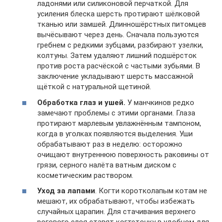
ладонями или силиконовой перчаткой. Для
усиления блеска шерсть протирают шёлковой
тканью или замшей. Длинношёрстных питомцев
вычёсывают через день. Сначала пользуются
гребнем с редкими зубцами, разбирают узелки,
колтуны. Затем удаляют лишний подшёрсток
против роста расчёской с частыми зубьями. В
заключение укладывают шерсть массажной
щёткой с натуральной щетиной.
Обработка глаз и ушей.
У манчкинов редко
замечают проблемы с этими органами. Глаза
протирают марлевым увлажнённым тампоном,
когда в уголках появляются выделения. Уши
обрабатывают раз в неделю: осторожно
очищают внутреннюю поверхность раковины от
грязи, серного налёта ватным диском с
косметическим раствором.
Уход за лапами
. Когти коротколапым котам не
мешают, их обрабатывают, чтобы избежать
случайных царапин. Для стачивания верхнего