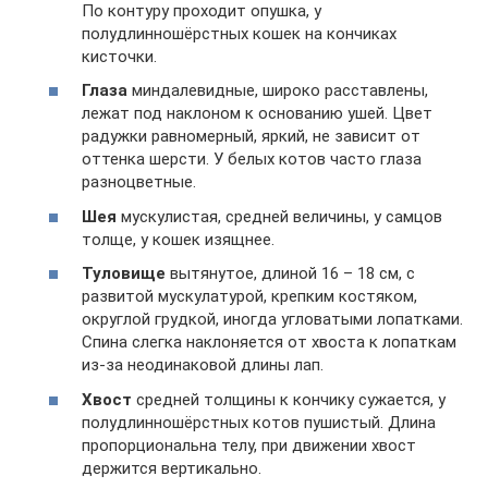
По контуру проходит опушка, у
полудлинношёрстных кошек на кончиках
кисточки.
Глаза
миндалевидные, широко расставлены,
лежат под наклоном к основанию ушей. Цвет
радужки равномерный, яркий, не зависит от
оттенка шерсти. У белых котов часто глаза
разноцветные.
Шея
мускулистая, средней величины, у самцов
толще, у кошек изящнее.
Туловище
вытянутое, длиной 16 – 18 см, с
развитой мускулатурой, крепким костяком,
округлой грудкой, иногда угловатыми лопатками.
Спина слегка наклоняется от хвоста к лопаткам
из-за неодинаковой длины лап.
Хвост
средней толщины к кончику сужается, у
полудлинношёрстных котов пушистый. Длина
пропорциональна телу, при движении хвост
держится вертикально.