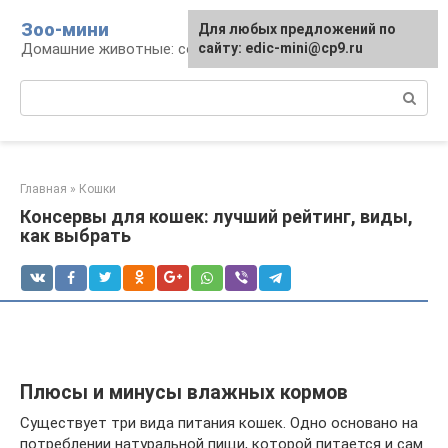
Перейти
Зоо-мини
Для любых предложений по
к
Домашние животные: содержание и уход
сайту: edic-mini@cp9.ru
контенту
Поиск:
Главная
»
Кошки
Консервы для кошек: лучший рейтинг, виды,
как выбрать
Плюсы и минусы влажных кормов
Существует три вида питания кошек. Одно основано на
потреблении натуральной пищи, которой питается и сам