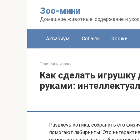
Перейти
Зоо-мини
к
контенту
Домашние животные: содержание и уход
Аквариум
Собаки
Кошки
Главная
»
Кошки
Как сделать игрушку 
руками: интеллектуа
Развлечь котика, сохранить его физ
помогают лабиринты. Это интеракти
самостоятельно играть, без помощи х