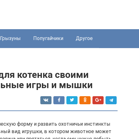
Грызуны
Попугайчики
Другое
для котенка своими
льные игры и мышки
ическую форму и развить охотничьи инстинкты
вный вид игрушки, в котором животное может
озяина или прятаться, когда ему нужно побыть