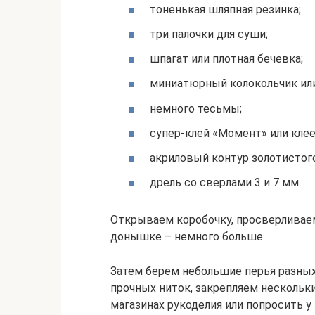
тоненькая шляпная резинка;
три палочки для суши;
шпагат или плотная бечевка;
миниатюрный колокольчик или
немного тесьмы;
супер-клей «Момент» или клее
акриловый контур золотистого
дрель со сверлами 3 и 7 мм.
Открываем коробочку, просверливаем
донышке – немного больше.
Затем берем небольшие перья разны
прочных ниток, закрепляем несколь
магазинах рукоделия или попросить 