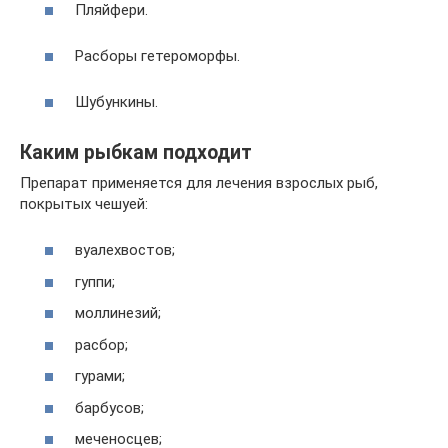
Пляйфери.
Расборы гетероморфы.
Шубункины.
Каким рыбкам подходит
Препарат применяется для лечения взрослых рыб,
покрытых чешуей:
вуалехвостов;
гуппи;
моллинезий;
расбор;
гурами;
барбусов;
меченосцев;