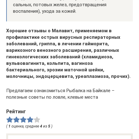
сальных, потовых желез, предотвращения
воспаления), ухода за кожей.
Хорошие отзывы о Малавит, применяемом в
профилактике острых вирусных респираторных
заболеваний, гриппа, в лечении гайморита,
варикозного венозного расширения, различных
гинекологических заболеваний (хламидиоза,
вульвовагинита, кольпита, вагиноза
бактериального, эрозии маточной шейки,
молочницы, эндоцерцевита, уреаплазмоза, прочих).
Предлагаем ознакомиться Рыбалка на Байкале –
полезные советы по ловле, клевые места
Рейтинг
(
1
оценка, среднее
4
из
5
)