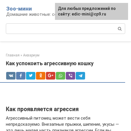
Перейти
Зоо-мини
Для любых предложений по
к
Домашние животные: содержание и уход
сайту: edic-mini@cp9.ru
контенту
Поиск:
Главная
»
Аквариум
Как успокоить агрессивную кошку
Как проявляется агрессия
Агрессивный питомец может вести себя
непредсказуемо. Внезапные прыжки, шипение, укусы —
это лишь малая часть признаков агрессии. Если вы