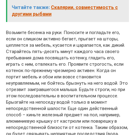
Читайте также:
Скалярии, совместимость с
другими рыбами
Возьмите бесенка на руки. Поносите и погладьте его,
если он слишком активно бегает, прыгает на шторы,
цепляется за мебель, кусается и царапается, как дикий.
Старайтесь пять-десять минут каждого часа своего
пребывания дома посвящать котенку, гладить его,
играть с ним, отвлекать его. Проявите строгость, если
котенок по-прежнему чрезмерно активен. Когда он
портит мебель и обои или вовсе становится
неуправляемым, не бойтесь брызнуть на него водой. Это
отрезвит заигравшегося малыша. Будьте строги, но при
этом последовательны в воспитательном процессе.
Брызгайте на непоседу водой только в момент
непосредственной шалости. Еще один действенный
способ – киньте железный предмет на пол, например,
алюминиевую крышку от кастрюли или поварешку в
непосредственной близости от котенка. Таким образом,
он будет связывать неприятные последствия (вода,