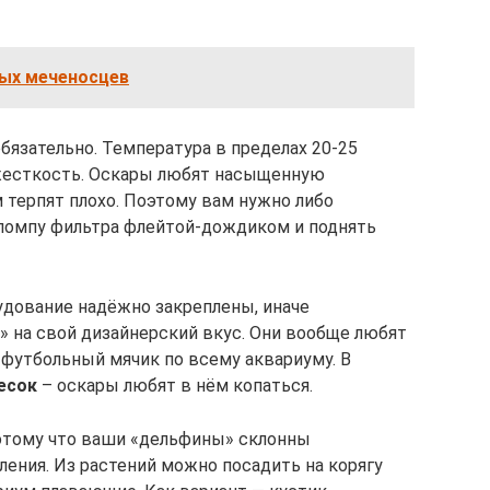
ых меченосцев
бязательно. Температура в пределах 20-25
 жесткость. Оскары любят насыщенную
м терпят плохо. Поэтому вам нужно либо
 помпу фильтра флейтой-дождиком и поднять
рудование надёжно закреплены, иначе
 на свой дизайнерский вкус. Они вообще любят
к футбольный мячик по всему аквариуму. В
есок
– оскары любят в нём копаться.
потому что ваши «дельфины» склонны
ения. Из растений можно посадить на корягу