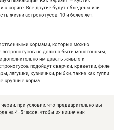
иум плавающие. Как вариант — кустик
 к коряге. Все другие будут объедены или
ть жизни астронотусов: 10 и более лет.
ественными кормами, которые можно
ие астронотусов не должно быть монотонным,
е дополнительно им давать живые и
стронотусов подойдут сверчки, креветки, филе
ры, лягушки, кузнечики, рыбки, такие как гуппи
ие крупные корма.
черви, при условии, что предварительно вы
оде на 4–5 часов, чтобы их кишечник