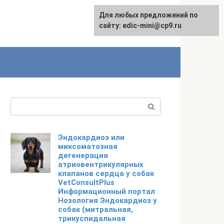
Для любых предложений по
сайту: edic-mini@cp9.ru
Поиск:
Эндокардиоз или
миксоматозная
дегенерация
атриовентрикулярных
клапанов сердца у собак
VetConsultPlus
Информационный портал
Нозология Эндокардиоз у
собак (митральная,
трикуспидальная