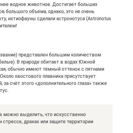
шнее водное животное. Достигает больших
в большого объёма, однако, это не очень
оту, ихтиофауны сделали астронотуса (Astronotus
ителем!
название) представлен большим количеством
белые). В природе обитает в водах Южной
ркая, обычно имеют тёмный оттенок с пятнами
 Около хвостового плавника присутствует
, за счёт этого «дополнительного глаза» также
тус.
в можно выделить, что искусственно
стрессе, драках или защите территории