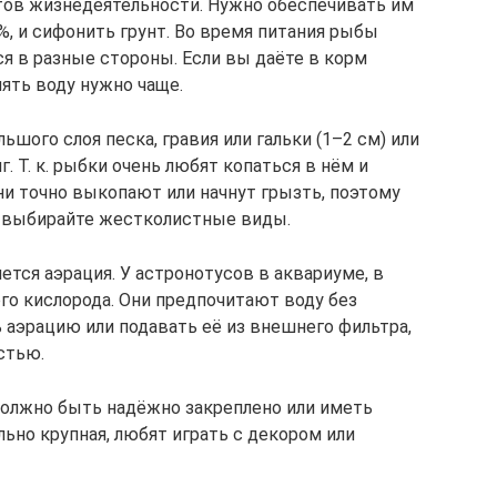
тов жизнедеятельности. Нужно обеспечивать им
%, и сифонить грунт. Во время питания рыбы
ся в разные стороны. Если вы даёте в корм
ять воду нужно чаще.
ьшого слоя песка, гравия или гальки (1–2 см) или
. Т. к. рыбки очень любят копаться в нём и
ни точно выкопают или начнут грызть, поэтому
то выбирайте жестколистные виды.
тся аэрация. У астронотусов в аквариуме, в
го кислорода. Они предпочитают воду без
 аэрацию или подавать её из внешнего фильтра,
стью.
должно быть надёжно закреплено или иметь
льно крупная, любят играть с декором или