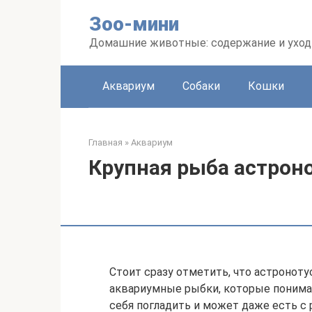
Перейти
Зоо-мини
к
контенту
Домашние животные: содержание и уход
Аквариум
Собаки
Кошки
Главная
»
Аквариум
Крупная рыба астроно
Стоит сразу отметить, что астронот
аквариумные рыбки, которые понимаю
себя погладить и может даже есть с р